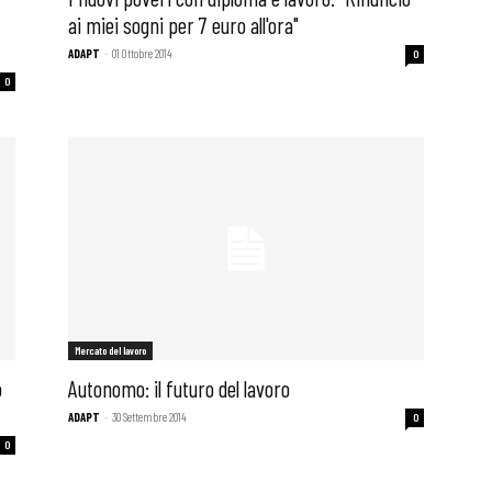
ai miei sogni per 7 euro all'ora"
ADAPT
-
01 Ottobre 2014
0
0
Mercato del lavoro
o
Autonomo: il futuro del lavoro
ADAPT
-
30 Settembre 2014
0
0