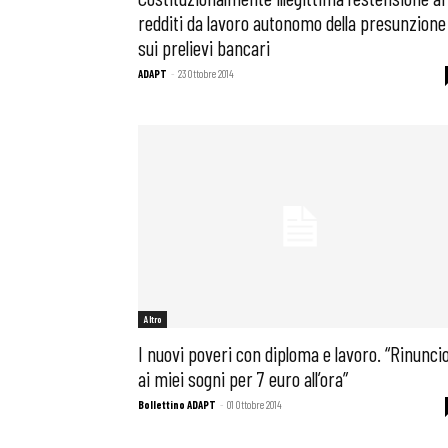
redditi da lavoro autonomo della presunzione
sui prelievi bancari
ADAPT
-
23 Ottobre 2014
Altro
I nuovi poveri con diploma e lavoro. “Rinunci
ai miei sogni per 7 euro all’ora”
Bollettino ADAPT
-
01 Ottobre 2014