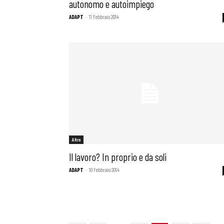
autonomo e autoimpiego
ADAPT
-
11 Febbraio 2014
Altro
Il lavoro? In proprio e da soli
ADAPT
-
10 Febbraio 2014