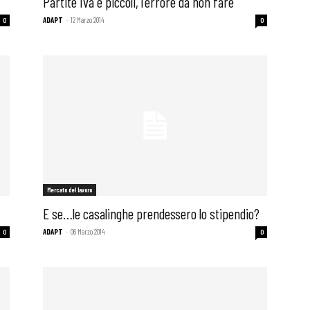
Partite Iva e piccoli, l’errore da non fare
ADAPT
-
12 Marzo 2014
0
0
Mercato del lavoro
E se…le casalinghe prendessero lo stipendio?
ADAPT
-
06 Marzo 2014
0
0
 ADAPT