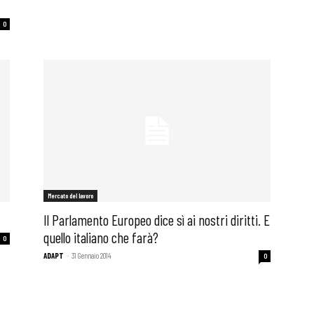
0
Mercato del lavoro
Il Parlamento Europeo dice sì ai nostri diritti. E
quello italiano che farà?
0
ADAPT
-
31 Gennaio 2014
0