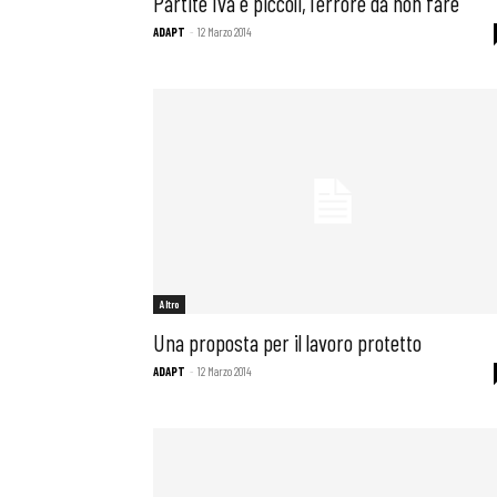
Partite Iva e piccoli, l'errore da non fare
ADAPT
-
12 Marzo 2014
Altro
Una proposta per il lavoro protetto
ADAPT
-
12 Marzo 2014
Bollettini
Articoli