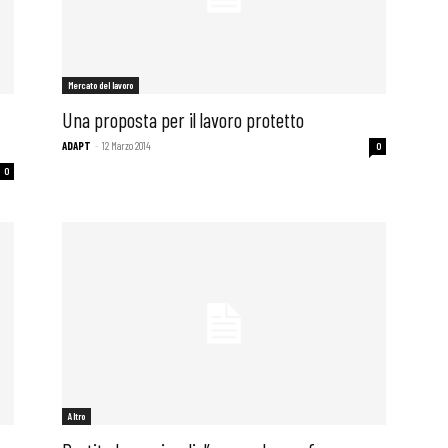
Mercato del lavoro
Una proposta per il lavoro protetto
ADAPT
-
12 Marzo 2014
0
0
Altro