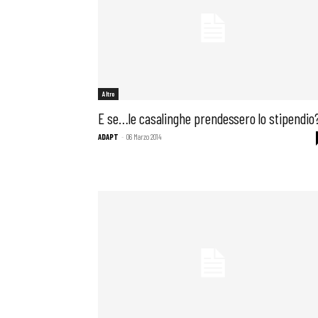
Osservator
Eventi
Altro
E se…le casalinghe prendessero lo stipendio
Chi Siamo
ADAPT
-
06 Marzo 2014