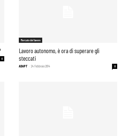
i
Mercato del lavoro
?
Lavoro autonomo, è ora di superare gli
steccati
0
ADAPT
-
24 Febbraio 2014
0