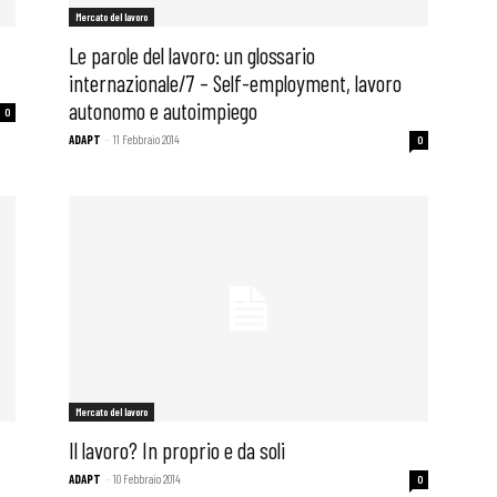
Mercato del lavoro
Le parole del lavoro: un glossario
internazionale/7 – Self-employment, lavoro
autonomo e autoimpiego
0
ADAPT
-
11 Febbraio 2014
0
Mercato del lavoro
Il lavoro? In proprio e da soli
ADAPT
-
10 Febbraio 2014
0