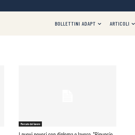
BOLLETTINI ADAPT
ARTICOLI
Mercato del lavoro
I nuovi poveri con diploma e lavoro. "Rinuncio