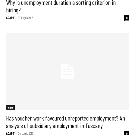
Why is unemployment duration a sorting criterion in
hiring?
ADAPT
-
07 Luglio 2017
0
Altro
Has voucher work favoured unreported employment? An
analysis of subsidiary employment in Tuscany
ADAPT
-
04 Luglio 2017
0