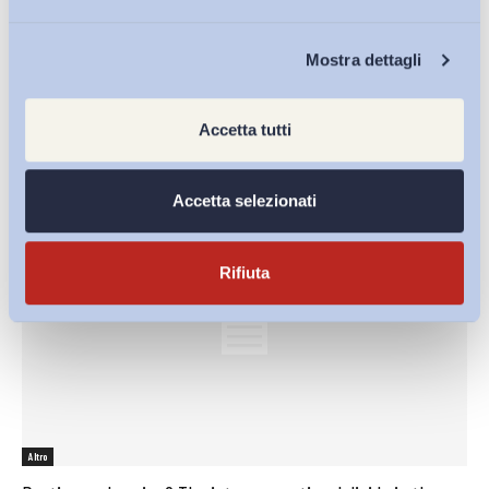
Altro
Chi Siamo
Mostra dettagli
Explaining non-employment magnitude and duration: The
case of Italy
Accetta tutti
ADAPT
-
29 Aprile 2017
0
Accetta selezionati
Rifiuta
Altro