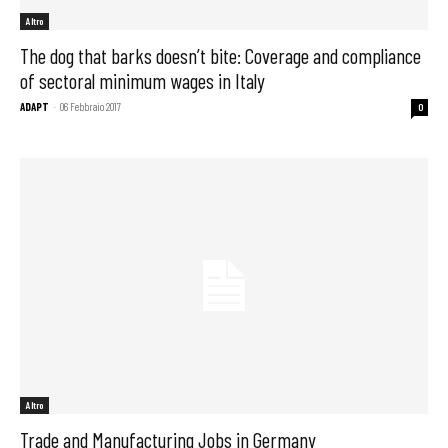
Altro
The dog that barks doesn’t bite: Coverage and compliance
of sectoral minimum wages in Italy
ADAPT
-
06 Febbraio 2017
0
Altro
Trade and Manufacturing Jobs in Germany