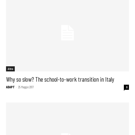
Altro
Why so slow? The school-to-work transition in Italy
ADAPT
-
25 Maggio 2017
0