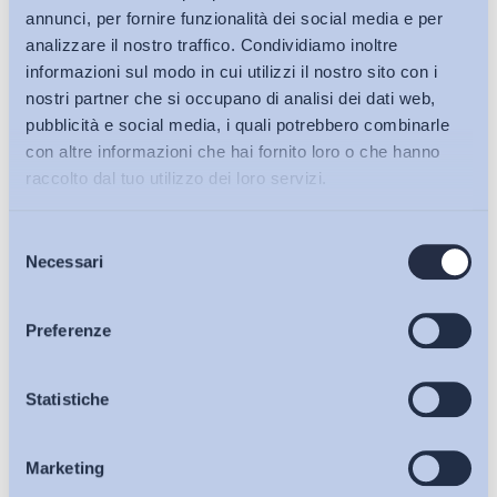
annunci, per fornire funzionalità dei social media e per
analizzare il nostro traffico. Condividiamo inoltre
informazioni sul modo in cui utilizzi il nostro sito con i
Altro
nostri partner che si occupano di analisi dei dati web,
Modeling enrollment in and completion of vocational
pubblicità e social media, i quali potrebbero combinarle
education: The role of cognitive and non cognitive skills by
con altre informazioni che hai fornito loro o che hanno
program type
raccolto dal tuo utilizzo dei loro servizi.
ADAPT
-
08 Maggio 2017
0
Selezione
Bollettini ADAPT
Necessari
del
consenso
Articoli
Preferenze
Osservatori
Statistiche
Marketing
Eventi