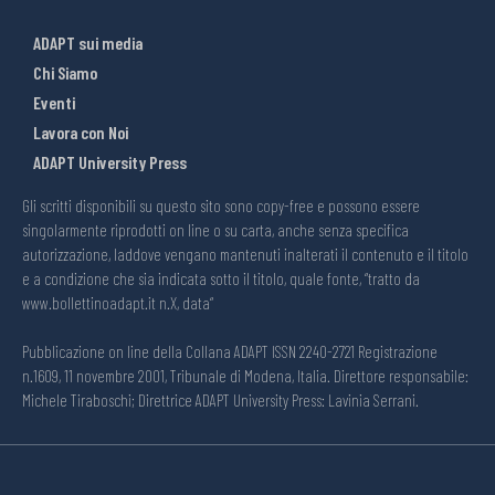
ADAPT sui media
Chi Siamo
Eventi
Lavora con Noi
ADAPT University Press
Gli scritti disponibili su questo sito sono copy-free e possono essere
singolarmente riprodotti on line o su carta, anche senza specifica
autorizzazione, laddove vengano mantenuti inalterati il contenuto e il titolo
e a condizione che sia indicata sotto il titolo, quale fonte, “tratto da
www.bollettinoadapt.it n.X, data“
Pubblicazione on line della Collana ADAPT ISSN 2240-2721 Registrazione
n.1609, 11 novembre 2001, Tribunale di Modena, Italia. Direttore responsabile:
Michele Tiraboschi; Direttrice ADAPT University Press: Lavinia Serrani.