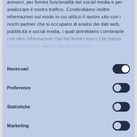
annunci, per fornire funzionalità dei social media e per
analizzare il nostro traffico. Condividiamo inoltre
informazioni sul modo in cui utilizzi il nostro sito con i
nostri partner che si occupano di analisi dei dati web,
pubblicità e social media, i quali potrebbero combinarle
con altre informazioni che hai fornito loro o che hanno
raccolto dal tuo utilizzo dei loro servizi.
Contrattazione collettiva e Relazioni industriali
Selezione
Bollettini ADAPT
Necessari
del
È antisindacale l’applicazione del CCNL della Sanità in luogo
consenso
di quello dell’Istruzione e Ricerca nell’ambito di un’azienda
Articoli
ospedaliera universitaria
Preferenze
Bollettino ADAPT
-
12 Dicembre 2022
0
Osservatori
Statistiche
Marketing
Eventi