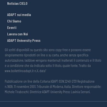
Noticias CIELO
ADAPT sui media
Chi Siamo
Eventi
Lavora con Noi
ADAPT University Press
Gli scritti disponibili su questo sito sono copy-free e possono essere
singolarmente riprodotti on line o su carta, anche senza specifica
autorizzazione, laddove vengano mantenuti inalterati il contenuto e il titolo
e a condizione che sia indicata sotto il titolo, quale fonte, “tratto da
www.bollettinoadapt.it n.X, data“
Pubblicazione on line della Collana ADAPT ISSN 2240-2721 Registrazione
n.1609, 11 novembre 2001, Tribunale di Modena, Italia. Direttore responsabile:
Michele Tiraboschi; Direttrice ADAPT University Press: Lavinia Serrani.