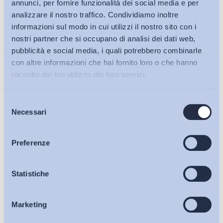
annunci, per fornire funzionalità dei social media e per
analizzare il nostro traffico. Condividiamo inoltre
informazioni sul modo in cui utilizzi il nostro sito con i
nostri partner che si occupano di analisi dei dati web,
pubblicità e social media, i quali potrebbero combinarle
con altre informazioni che hai fornito loro o che hanno
raccolto dal tuo utilizzo dei loro servizi.
Selezione
Bollettini ADAPT
Necessari
del
consenso
Articoli
Preferenze
Ho letto e Accetto il trattamento dei dati personali descritti
Osservatori
Statistiche
sulla pagina della
Privacy Policy
Iscriviti
Marketing
Eventi