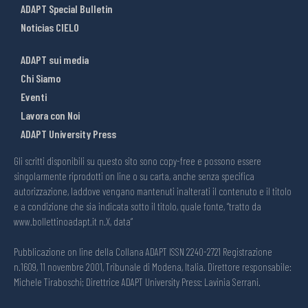
ADAPT Special Bulletin
Noticias CIELO
ADAPT sui media
Chi Siamo
Eventi
Lavora con Noi
ADAPT University Press
Gli scritti disponibili su questo sito sono copy-free e possono essere
singolarmente riprodotti on line o su carta, anche senza specifica
autorizzazione, laddove vengano mantenuti inalterati il contenuto e il titolo
e a condizione che sia indicata sotto il titolo, quale fonte, “tratto da
www.bollettinoadapt.it n.X, data“
Pubblicazione on line della Collana ADAPT ISSN 2240-2721 Registrazione
n.1609, 11 novembre 2001, Tribunale di Modena, Italia. Direttore responsabile:
Michele Tiraboschi; Direttrice ADAPT University Press: Lavinia Serrani.