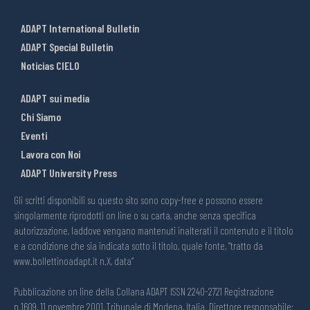
ADAPT International Bulletin
ADAPT Special Bulletin
Noticias CIELO
ADAPT sui media
Chi Siamo
Eventi
Lavora con Noi
ADAPT University Press
Gli scritti disponibili su questo sito sono copy-free e possono essere
singolarmente riprodotti on line o su carta, anche senza specifica
autorizzazione, laddove vengano mantenuti inalterati il contenuto e il titolo
e a condizione che sia indicata sotto il titolo, quale fonte, “tratto da
www.bollettinoadapt.it n.X, data“
Pubblicazione on line della Collana ADAPT ISSN 2240-2721 Registrazione
n.1609, 11 novembre 2001, Tribunale di Modena, Italia. Direttore responsabile: