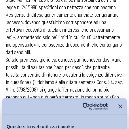
legge n. 241/1990 specifichi con nettezza che non bastano
«esigenze di difesa genericamente enunciate per garantire
l’accesso, dovendo quest’ultimo corrispondere ad una
effettiva necessità di tutela di interessi che si assumano
lesi», ammettendo solo nei limiti in cui risulti «strettamente
indispensabile» la conoscenza di documenti che contengano
dati sensibili.
Su tale premessa giuridica, dunque, pur riconoscendosi «una
possibilità di valutazione “caso per caso”, che potrebbe
talvolta consentire di ritenere prevalenti le esigenze difensive
in questione» (il richiamo è alla citata sentenza Cons. St., sez.
VI, n. 3798/2008), si giunge l’affermazione del principio
secondo cui «non può però affermarsi in modo aprioristico
una generalizzata recessività dell’interesse pubblico
all’acquisizione di ogni possibile informazione, per finalità di
controllo della regolare gestione dei rapporti di lavoro (a cui
sono connessi valori, a loro volta, costituzionalmente
Questo sito web utilizza i cookie