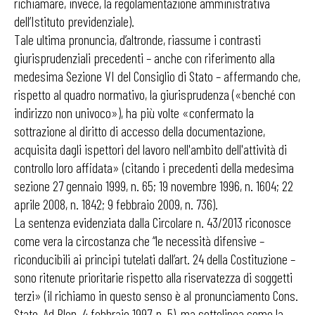
richiamare, invece, la regolamentazione amministrativa
dell’Istituto previdenziale).
Tale ultima pronuncia, d’altronde, riassume i contrasti
giurisprudenziali precedenti – anche con riferimento alla
medesima Sezione VI del Consiglio di Stato – affermando che,
rispetto al quadro normativo, la giurisprudenza («benché con
indirizzo non univoco»), ha più volte «confermato la
sottrazione al diritto di accesso della documentazione,
acquisita dagli ispettori del lavoro nell'ambito dell'attività di
controllo loro affidata» (citando i precedenti della medesima
sezione 27 gennaio 1999, n. 65; 19 novembre 1996, n. 1604; 22
aprile 2008, n. 1842; 9 febbraio 2009, n. 736).
La sentenza evidenziata dalla Circolare n. 43/2013 riconosce
come vera la circostanza che “le necessità difensive –
riconducibili ai principi tutelati dall’art. 24 della Costituzione –
sono ritenute prioritarie rispetto alla riservatezza di soggetti
terzi» (il richiamo in questo senso è al pronunciamento Cons.
Stato, Ad Plen. 4 febbraio 1997, n. 5), ma sottolinea come la