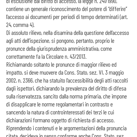
di esclusione dal diritto di accesso, la legge n. 241/1990,
contiene un generale riconoscimento del potere di “differire”
l’accesso ai documenti per periodi di tempo determinati (art.
24, comma 4).
Di assoluto rilievo, nella disamina della questione dell’accesso
agli atti dell’ispezione, si pongono, pertanto, proprio le
pronunce della giurisprudenza amministrativa, come
correttamente fa la Circolare n. 43/2013.
Richiamando soltanto le pronunce di maggior rilievo ed
impatto, si deve muovere da Cons. Stato, sez. VI, 3 maggio
2002, n. 2366, che ha statuito l’accessibilità degli atti raccolti
dagli ispettori, dichiarando la prevalenza del diritto di difesa
sulla riservatezza, sancito dalla norma primaria, che impone
di disapplicare le norme regolamentari in contrasto e
sancendo la natura di controinteressati dei terzi le cui
dichiarazioni formano oggetto di richiesta di accesso.
Riprendendo i contenuti e le argomentazioni della pronuncia
citata, decideva in senso conforme anche Cons. Stato, sez.