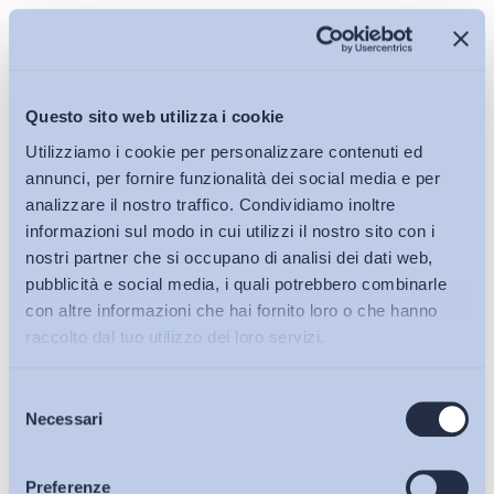
Francesco Seghezzi
Questo sito web utilizza i cookie
Responsabile comunicazione e relazioni esterne di Adapt
Utilizziamo i cookie per personalizzare contenuti ed
annunci, per fornire funzionalità dei social media e per
Direttore ADAPT University Press
analizzare il nostro traffico. Condividiamo inoltre
informazioni sul modo in cui utilizzi il nostro sito con i
@
francescoseghezz
nostri partner che si occupano di analisi dei dati web,
pubblicità e social media, i quali potrebbero combinarle
con altre informazioni che hai fornito loro o che hanno
raccolto dal tuo utilizzo dei loro servizi.
Pubblicato anche su Ilsole24ore.com, il 3 agosto 2016
Selezione
Bollettini ADAPT
Necessari
del
consenso
Articoli
Preferenze