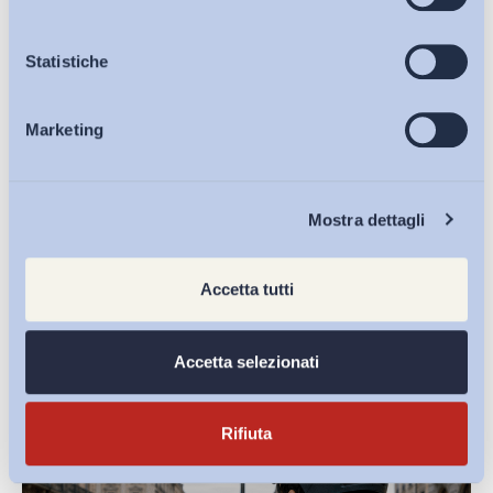
Scarica il
PDF
Osservatori
Statistiche
Marketing
Eventi
Chi Siamo
Condividi su:
Mostra dettagli
Accetta tutti
Ultimi Interventi
Accetta selezionati
Rifiuta