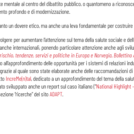
lute mentale al centro del dibattito pubblico, o quantomeno a riconosc
nto profondo e di modernizzazione.
i
anto un dovere etico, ma anche una leva fondamentale per costruire so
volgere per aumentare l’attenzione sul tema della salute sociale e del
anche internazionali, ponendo particolare attenzione anche agli svilupp
rischio, tendenze, servizi e politiche in Europa e Norvegia
,
Bollettino
to all’approfondimento delle opportunità per i sistemi di relazioni indu
grazie al quale sono state elaborate anche delle raccomandazioni di p
tto
IncreMe(n)tal
, dedicato a un approfondimento del tema della sal
ato sviluppato anche un report sul caso italiano (“
National Highlight –
sezione “ricerche” del sito
ADAPT
.