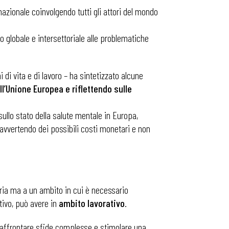
nazionale coinvolgendo tutti gli attori del mondo
globale e intersettoriale alle problematiche
di vita e di lavoro – ha sintetizzato alcune
l’Unione Europea e riflettendo sulle
ullo stato della salute mentale in Europa,
i, avvertendo dei possibili costi monetari e non
ria ma a un ambito in cui è necessario
tivo, può avere in
ambito lavorativo
.
i affrontare sfide complesse e stimolare una