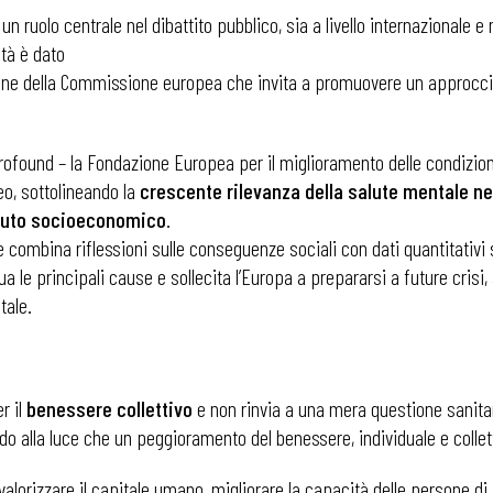
 ruolo centrale nel dibattito pubblico, sia a livello internazionale e 
ità è dato
one della Commissione europea che invita a promuovere un approccio 
ofound – la Fondazione Europea per il miglioramento delle condizioni 
eo, sottolineando la
crescente rilevanza della salute mentale nel
ssuto socioeconomico
.
combina riflessioni sulle conseguenze sociali con dati quantitativi s
idua le principali cause e sollecita l’Europa a prepararsi a future cris
tale.
r il
benessere collettivo
e non rinvia a una mera questione sanita
odo alla luce che un peggioramento del benessere, individuale e collet
alorizzare il capitale umano, migliorare la capacità delle persone d