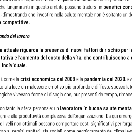
tiche lungimiranti in questo ambito possono tradursi in
benefici con
one, dimostrando che investire nella salute mentale non è soltanto un
 e competitive.
mondo del lavoro
 attuale riguarda la presenza di nuovi fattori di rischio per
bitativa e l’aumento del costo della vita, che contribuiscono a 
 individuale
.
li, come la
crisi economica del 2008
e la
pandemia del 2020
, e
ato alla luce un malessere emotivo più profondo e diffuso, spesso la
cologiche vivevano forme di disagio che, pur presenti da tempo, rim
 soltanto la sfera personale: un
lavoratore in buona salute menta
lleghi e alla produttività complessiva dell’organizzazione. Da qui emerg
ve livelli non ottimali possono comportare costi significativi per l’o
so ai servizi sanitari, sia sociali, come peggioramento del clima lavor