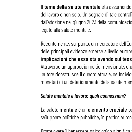
Il
tema della salute mentale
sta assumendo un
del lavoro e non solo. Un segnale di tale central
dall’adozione nel giugno 2023 della comunicazi
legate alla salute mentale.
Recentemente, sul punto, un ricercatore dell’Eur
delle principali evidenze emerse a livello europ
implicazioni che essa sta avendo sul te
Attraverso un approccio multidimensionale, che 
l’autore ricostruisce il quadro attuale, ne indiv
monetari di un deterioramento della salute men
Salute mentale e lavoro: quali connessioni?
La salute
mentale
è un
elemento cruciale
pe
sviluppare politiche pubbliche, in particolar m
Promuovere il benessere psicologico significa v