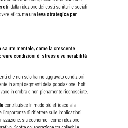
creti
, dalla riduzione dei costi sanitari e sociali
 dovere etico, ma una
leva strategica per
 la salute mentale, come la crescente
creare condizioni di stress e vulnerabilità
venti che non solo hanno aggravato condizioni
tente in ampi segmenti della popolazione. Molti
anevano in ombra o non pienamente riconosciute.
le
contribuisce in modo più efficace alla
e l’importanza di riflettere sulle implicazioni
rganizzazione, sia economici, come riduzione
ativo, ridotta collaborazione tra colleghi e