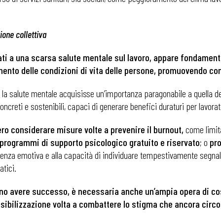
zione collettiva
gati a una scarsa salute mentale sul lavoro, appare fondamenta
ento delle condizioni di vita delle persone, promuovendo conte
la salute mentale acquisisse un’importanza paragonabile a quella del
oncreti e sostenibili, capaci di generare benefici duraturi per lavorato
bero considerare misure volte a prevenire il burnout,
come limita
programmi di supporto psicologico gratuito e riservato
; o
pr
ntelligenza emotiva e alla capacità di individuare tempestivamente segna
atici.
 ADAPT
sano avere successo, è necessaria anche un’ampia opera di co
ibilizzazione volta a combattere lo stigma che ancora circon