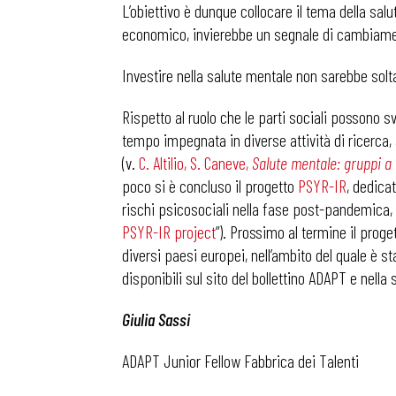
L’obiettivo è dunque collocare il tema della sa
economico, invierebbe un segnale di cambiame
Osservator
Investire nella salute mentale non sarebbe solt
Eventi
Rispetto al ruolo che le parti sociali possono s
tempo impegnata in diverse attività di ricerca, 
(v.
C. Altilio, S. Caneve,
Salute mentale: gruppi a 
Chi Siamo
poco si è concluso il progetto
PSYR-IR
, dedica
rischi psicosociali nella fase post-pandemica, 
PSYR-IR project
”). Prossimo al termine il proge
diversi paesi europei, nell’ambito del quale è st
disponibili sul sito del bollettino ADAPT e nella 
Giulia Sassi
ADAPT Junior Fellow Fabbrica dei Talenti