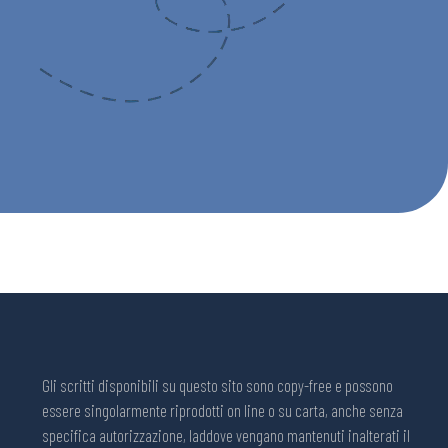
Gli scritti disponibili su questo sito sono copy-free e possono
essere singolarmente riprodotti on line o su carta, anche senza
specifica autorizzazione, laddove vengano mantenuti inalterati il