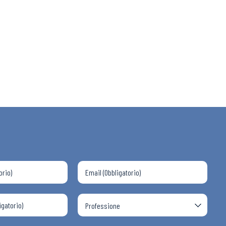
 ADAPT
i