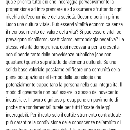
quale priorità tutto ciò che incoraggia pervasivamente la
propensione ad intraprendere e ad assumere sfruttando ogni
nicchia dell’economia e della società. Occorre però in primo
luogo una cultura vitale. Può esservi vitalità economica senza
il riconoscimento del valore della vita? Si può essere vitali se
prevalgono nichilismo, scetticismo, antropologia negativa? La
stessa vitalità demografica, così necessaria per la crescita,
non dipende tanto dalle provvidenze pubbliche (che non
guastano) quanto soprattutto da elementi culturali. Su una
solida base valoriale possiamo edificare una comunità della
piena occupazione nel tempo delle tecnologie che
potenzialmente capacitano la persona nella sua integralità. Il
modo di governarle non può essere lo stesso del novecento
industriale. Il lavoro dignitoso presuppone un pavimento di
poche ma fondamentali tutele per tutti fissate da leggi
inderogabili. Per il resto solo il duttile strumento contrattuale
può garantire la condivisione delle conoscenze nell’ambito di
ecosistemi formativi accessibili. E la remunerazione deve