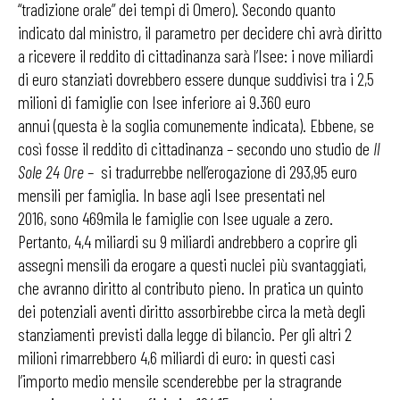
“tradizione orale” dei tempi di Omero). Secondo quanto
indicato dal ministro, il parametro per decidere chi avrà diritto
a ricevere il reddito di cittadinanza sarà l’Isee: i nove miliardi
di euro stanziati dovrebbero essere dunque suddivisi tra i 2,5
milioni di famiglie con Isee inferiore ai 9.360 euro
annui (questa è la soglia comunemente indicata). Ebbene, se
così fosse il reddito di cittadinanza – secondo uno studio de
Il
Sole 24 Ore
– si tradurrebbe nell’erogazione di 293,95 euro
mensili per famiglia. In base agli Isee presentati nel
2016, sono 469mila le famiglie con Isee uguale a zero.
Pertanto, 4,4 miliardi su 9 miliardi andrebbero a coprire gli
assegni mensili da erogare a questi nuclei più svantaggiati,
che avranno diritto al contributo pieno. In pratica un quinto
dei potenziali aventi diritto assorbirebbe circa la metà degli
stanziamenti previsti dalla legge di bilancio. Per gli altri 2
milioni rimarrebbero 4,6 miliardi di euro: in questi casi
l’importo medio mensile scenderebbe per la stragrande