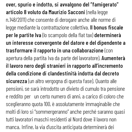
over, spurio e indotto, si avvalgono del ‘’famigerato’’
articolo 8 voluto da Maurizio Sacconi
(nella legge
n.148/2011) che consente di derogare anche alle norme di
legge mediante la contrattazione collettiva.
Il bonus fiscale
per le partite Iva
(lo scampolo della flat tax)
determinerà
un interesse convergente del datore e del dipendente a
trasformare il rapporto in una collaborazione
(con
apertura della partita Iva da parte del lavoratore).
Aumenterà
il lavoro nero degli stranieri in rapporto all’incremento
della condizione di clandestinità indotta dal decreto
sicurezza
(un altro vergogna di questa fase). Quanto alle
pensioni, se sarà introdotto un divieto di cumulo tra pensione
e reddito per un certo numero di anni, a carico di coloro che
sceglieranno quota 100, è assolutamente immaginabile che
molti di loro si “sommergeranno” anche perché saranno quasi
tutti lavoratori maschi residenti al Nord dove il lavoro non
manca. Infine, la via d’uscita anticipata determinerà dei