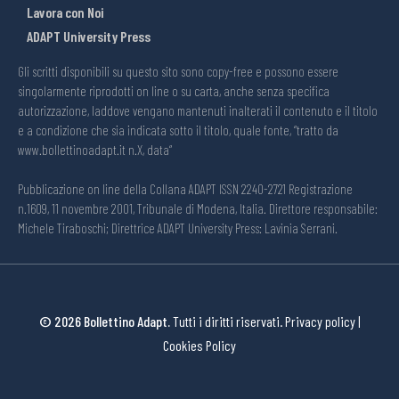
Lavora con Noi
ADAPT University Press
Gli scritti disponibili su questo sito sono copy-free e possono essere
singolarmente riprodotti on line o su carta, anche senza specifica
autorizzazione, laddove vengano mantenuti inalterati il contenuto e il titolo
e a condizione che sia indicata sotto il titolo, quale fonte, “tratto da
www.bollettinoadapt.it n.X, data“
Pubblicazione on line della Collana ADAPT ISSN 2240-2721 Registrazione
n.1609, 11 novembre 2001, Tribunale di Modena, Italia. Direttore responsabile:
Michele Tiraboschi; Direttrice ADAPT University Press: Lavinia Serrani.
© 2026 Bollettino Adapt.
Tutti i diritti riservati.
Privacy policy
|
Cookies Policy