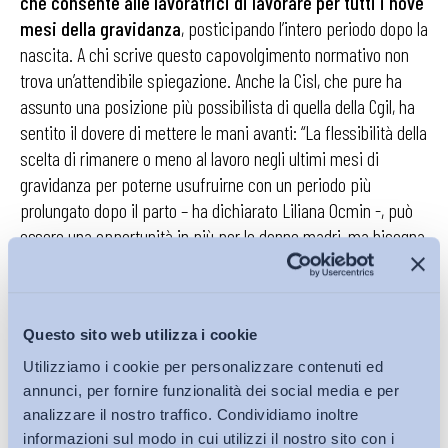
che consente alle lavoratrici di lavorare per tutti i nove
mesi della gravidanza
, posticipando l’intero periodo dopo la
nascita. A chi scrive questo capovolgimento normativo non
trova un’attendibile spiegazione. Anche la Cisl, che pure ha
assunto una posizione più possibilista di quella della Cgil, ha
sentito il dovere di mettere le mani avanti: “La flessibilità della
scelta di rimanere o meno al lavoro negli ultimi mesi di
gravidanza per poterne usufruirne con un periodo più
prolungato dopo il parto – ha dichiarato Liliana Ocmin -, può
essere una opportunità in più per le donne madri, ma bisogna
vigilare che non ci siano abusi da parte dei medici e forme di
pressione dei datori di lavoro sulle donne prima e dopo la
gravidanza”. Tanto più in un Paese che ha combattuto le c.d.
Questo sito web utilizza i cookie
dimissioni in bianco – imponendo un percorso burocratico
con tratti di eccesso di zelo nel caso di rapporto di lavoro –
Utilizziamo i cookie per personalizzare contenuti ed
proprio per impedire alle aziende di sbarazzarsi delle
annunci, per fornire funzionalità dei social media e per
analizzare il nostro traffico. Condividiamo inoltre
dipendenti incinte, vista l’impossibilità di licenziarle.
Quella
informazioni sul modo in cui utilizzi il nostro sito con i
presunta logica coercitiva che starebbe dietro ad un