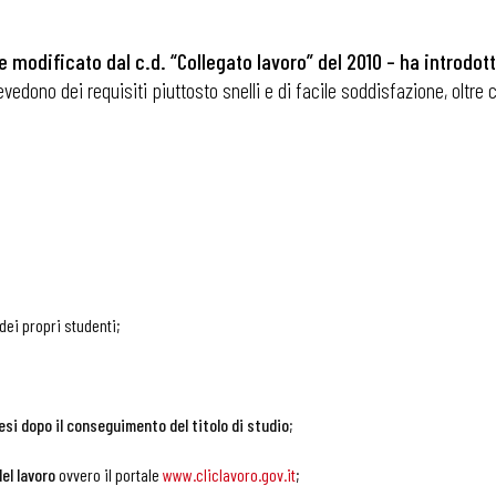
me modificato dal c.d. “Collegato lavoro” del 2010 – ha introdot
i
vedono dei requisiti piuttosto snelli e di facile soddisfazione, oltr
 dei propri studenti;
esi dopo il conseguimento del titolo di studio
;
el lavoro
ovvero il portale
www.cliclavoro.gov.it
;