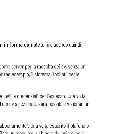
um in forma completa
, includendo quindi
 come server per la raccolta dei cv, senza un
neo (ad esempio, il sistema JobSoul per le
 invii le credenziali per l’accesso. Una volta
ei cv selezionati, sarà possibile visionarli in
l’“abbonamento”. Una volta esaurito il plafond o
lare un modulo di richiesta da inviare, nella