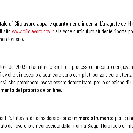
rtale di Cliclavoro appare quantomeno incerta
. L’anagrafe del Miu
Il sito
www.clilclavoro.gov.it
alla voce curriculum studente riporta p
, non tornano.
tore del 2003 di facilitare e snellire il processo di incontro dei giovani
 i cv che si riescono a scaricare sono compilati senza alcuna attenzi
 tesi) che potrebbero invece essere determinanti per la selezione di u
imento del proprio cv on line.
denti è, tuttavia, da considerare come un
mero strumento
per le uni
el lavoro loro riconosciuta dalla riforma Biagi. Il loro ruolo è, inf