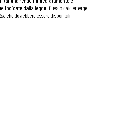
 italiana rende
immediatamente e
e indicate dalla legge.
Questo dato emerge
tae
che dovrebbero essere disponibili.