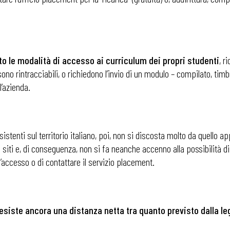
ito le modalità di accesso ai curriculum dei propri studenti
, r
 sono rintracciabili, o richiedono l’invio di un modulo – compilato, timb
l’azienda.
istenti sul territorio italiano, poi, non si discosta molto da quello a
o siti e, di conseguenza, non si fa neanche accenno alla possibilità 
l’accesso o di contattare il servizio placement.
 ADAPT
iste ancora una distanza netta tra quanto previsto dalla leg