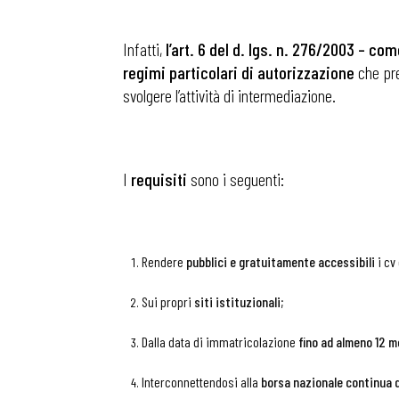
Infatti,
l’art. 6 del d. lgs. n. 276/2003 – co
Osservator
regimi particolari di autorizzazione
che pre
svolgere l’attività di intermediazione.
Eventi
Chi Siamo
I
requisiti
sono i seguenti:
Rendere
pubblici e gratuitamente accessibili
i cv
Sui propri
siti istituzionali
;
Dalla data di immatricolazione
fino ad almeno 12 m
Interconnettendosi alla
borsa nazionale continua d