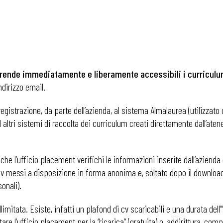
rende
immediatamente e
liberamente accessibili
i curricul
ndirizzo email.
gistrazione, da parte dell’azienda, al sistema Almalaurea (utilizzato
 altri sistemi di raccolta dei curriculum creati direttamente dall’ate
e l’ufficio placement verifichi le informazioni inserite dall’azienda e
cv messi a disposizione in forma anonima e, soltato dopo il download d
onali).
imitata. Esiste, infatti un plafond di cv scaricabili e una durata del
 l’ufficio placement per la “ricarica” (gratuita) o, addirittura, compi