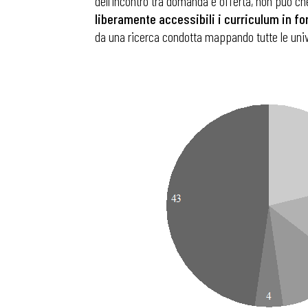
dell’incontro tra domanda e offerta, non può ch
liberamente accessibili
i curriculum in f
da una ricerca condotta mappando tutte le univ