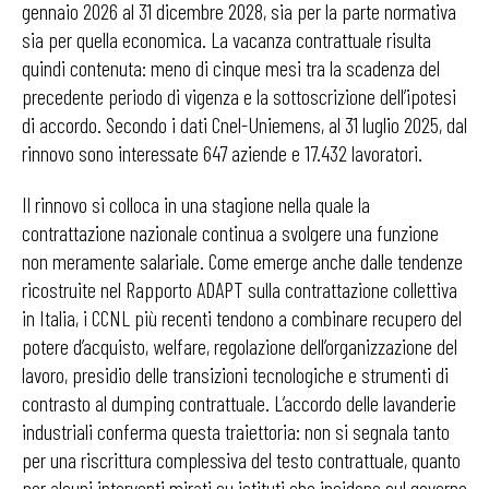
gennaio 2026 al 31 dicembre 2028, sia per la parte normativa
sia per quella economica. La vacanza contrattuale risulta
quindi contenuta: meno di cinque mesi tra la scadenza del
precedente periodo di vigenza e la sottoscrizione dell’ipotesi
di accordo. Secondo i dati Cnel-Uniemens, al 31 luglio 2025, dal
rinnovo sono interessate 647 aziende e 17.432 lavoratori.
Il rinnovo si colloca in una stagione nella quale la
contrattazione nazionale continua a svolgere una funzione
non meramente salariale. Come emerge anche dalle tendenze
ricostruite nel Rapporto ADAPT sulla contrattazione collettiva
in Italia, i CCNL più recenti tendono a combinare recupero del
potere d’acquisto, welfare, regolazione dell’organizzazione del
lavoro, presidio delle transizioni tecnologiche e strumenti di
contrasto al dumping contrattuale. L’accordo delle lavanderie
industriali conferma questa traiettoria: non si segnala tanto
per una riscrittura complessiva del testo contrattuale, quanto
per alcuni interventi mirati su istituti che incidono sul governo