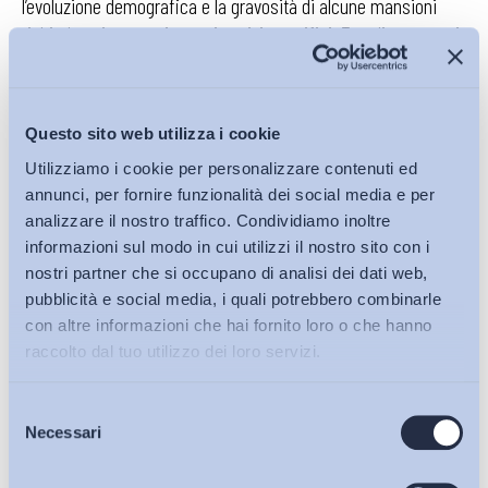
l’evoluzione demografica e la gravosità di alcune mansioni
richiedono interventi organizzativi specifici. Tra gli strumenti
richiamati figurano il miglioramento ergonomico degli
ambienti, piani di welfare per salute e prevenzione, part-time
agevolato, sostegno alla transizione verso la pensione,
Questo sito web utilizza i cookie
staffetta generazionale, percorsi di reskilling e upskilling e
Utilizziamo i cookie per personalizzare contenuti ed
tutoraggio intergenerazionale. In questo modo, dunque, il
annunci, per fornire funzionalità dei social media e per
rinnovo crea un repertorio di soluzioni che può orientare la
analizzare il nostro traffico. Condividiamo inoltre
contrattazione aziendale e le politiche organizzative.
informazioni sul modo in cui utilizzi il nostro sito con i
nostri partner che si occupano di analisi dei dati web,
In questo quadro si colloca anche il capitolo su formazione e
pubblicità e social media, i quali potrebbero combinarle
professionalità. L’Ente bilaterale nazionale è chiamato a
con altre informazioni che hai fornito loro o che hanno
promuovere iniziative di formazione continua, qualificazione
raccolto dal tuo utilizzo dei loro servizi.
e riqualificazione professionale, anche attraverso una
piattaforma per l’erogazione e la consultazione dei servizi
Selezione
Bollettini ADAPT
formativi, la certificazione e la portabilità delle competenze. È
Necessari
del
inoltre istituita una commissione paritetica incaricata di
consenso
aggiornare i profili professionali e il sistema classificatorio