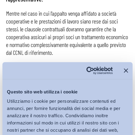
Mentre nel caso in cui l’appalto venga affidato a società
cooperative e le prestazioni di lavoro siano rese dai soci
stessi, le clausole contrattuali dovranno garantire che la
cooperativa assicuri ai propri soci un trattamento economico
e normativo complessivamente equivalente a quello previsto
dal CCNL di riferimento.
Per quanto concerne i contratti di appalto già in essere al
momento dell’entrata in vigore del contratto collettivo, essi
dovranno essere
adeguati a tali disposizioni entro un
periodo massimo di due anni.
Questo sito web utilizza i cookie
Utilizziamo i cookie per personalizzare contenuti ed
Sul fronte della sicurezza, viene previsto un obbligo
annunci, per fornire funzionalità dei social media e per
di
almeno due riunioni annue
tra RLS, medico competente
analizzare il nostro traffico. Condividiamo inoltre
e RSPP, da
40 ore si passa a
48 ore di permesso
informazioni sul modo in cui utilizzi il nostro sito con i
retribuito
per i rappresentanti alla sicurezza. Le Parti
nostri partner che si occupano di analisi dei dati web,