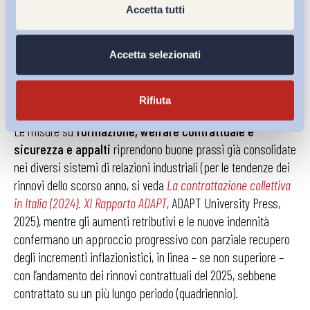
Accetta tutti
decreto legislativo n. 81/2008.
Valutazione d’insieme
Accetta selezionati
Il rinnovo del CCNL Tabacco 2025 – 2028 delinea un settore
che, pur soggetto a vincoli esterni e fiscali, si muove verso
Rifiuta
una
maggiore coesione sociale e contrattuale
.
Le misure su
formazione, welfare contrattuale e
sicurezza
e appalti
riprendono buone prassi già consolidate
nei diversi sistemi di relazioni industriali (per le tendenze dei
rinnovi dello scorso anno, si veda
La contrattazione collettiva
in Italia (2024). XI Rapporto ADAPT
, ADAPT University Press,
2025), mentre gli aumenti retributivi e le nuove indennità
confermano un approccio progressivo con parziale recupero
degli incrementi inflazionistici, in linea – se non superiore –
con l’andamento dei rinnovi contrattuali del 2025, sebbene
contrattato su un più lungo periodo (quadriennio).