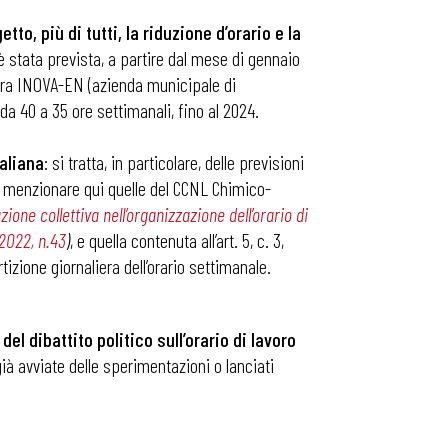
to, più di tutti, la riduzione d’orario e la
 è stata prevista, a partire dal mese di gennaio
do tra INOVA-EN (azienda municipale di
 da 40 a 35 ore settimanali, fino al 2024.
taliana
: si tratta, in particolare, delle previsioni
ta a menzionare qui quelle del CCNL Chimico-
azione collettiva nell’organizzazione dell’orario di
 2022, n.43
)
, e quella contenuta all’art. 5, c. 3,
izione giornaliera dell’orario settimanale.
el dibattito politico sull’orario di lavoro
ià avviate delle sperimentazioni o lanciati