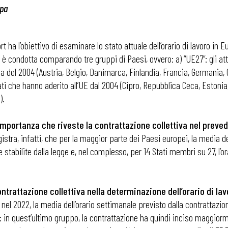
opa
t ha l’obiettivo di esaminare lo stato attuale dell’orario di lavoro in 
a è condotta comparando tre gruppi di Paesi, ovvero: a) “UE27”: gli at
ma del 2004 (Austria, Belgio, Danimarca, Finlandia, Francia, Germania, 
tati che hanno aderito all’UE dal 2004 (Cipro, Repubblica Ceca, Estonia,
).
’importanza che riveste la contrattazione collettiva nel preved
gistra, infatti, che per la maggior parte dei Paesi europei, la media de
 stabilite dalla legge e, nel complesso, per 14 Stati membri su 27, l’o
contrattazione collettiva nella determinazione dell’orario di la
el 2022, la media dell’orario settimanale previsto dalla contrattazione
14: in quest’ultimo gruppo, la contrattazione ha quindi inciso maggiorm