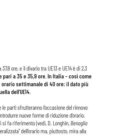
37,8 ore, e il divario tra UE13 e UE14 è di 2,3
 pari a 35 e 35,9 ore
.
In Italia – così come
orario settimanale di 40 ore: il dato più
uella dell’UE14
.
 le parti sfrutteranno l’occasione del rinnovo
introdurre nuove forme di riduzione d’orario,
 si fa riferimento (vedi, D. Longhin,
Benaglia
alizzata” dell’orario ma, piuttosto, mira alla