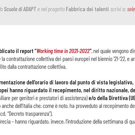
la
Scuola di ADAPT
e nel progetto
Fabbrica dei talenti
scrivi a:
sel
icato il report “
Working time in 2021-2022
”
, nel quale vengono dis
la contrattazione collettiva dei paesi europei nel biennio ’21-’22, e ana
ito dalla contrattazione collettiva.
entazione dell’orario di lavoro dal punto di vista legislativo, t
pei hanno riguardato il recepimento, nel diritto nazionale, del
amiliare per genitori e prestatori di assistenza)
e/o della Direttiva (U
so anche dell’Italia che, come è noto, ha provveduto al recepimento de
(cd. “Decreto trasparenza”).
recia – hanno riguardato, invece, l’introduzione della settimana di q