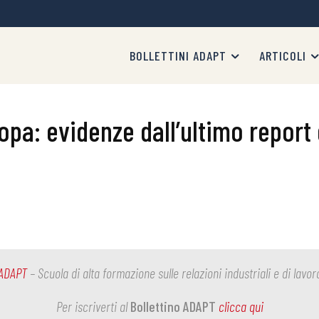
BOLLETTINI ADAPT
ARTICOLI
ropa: evidenze dall’ultimo report
ADAPT
– Scuola di alta formazione sulle relazioni industriali e di lavor
Per iscriverti al
Bollettino ADAPT
clicca qui