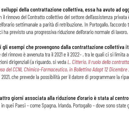
 sviluppi della contrattazione collettiva, essa ha avuto ad ogget
il rinnovo del Contratto collettivo del settore dell’assistenza privata
dell’orario settimanale a parità di retribuzione. In Portogallo, l’accor
ici ha previsto una progressiva riduzione dell’orario normale di lavoro,
rsi gli esempi che provengono dalla contrattazione collettiva i
del rinnovo è avvenuta tra il 2021 e il 2022– , tra le quali ci si limi
oni dirigenziali (a riguardo, si veda
L. Citterio, Il ruolo della contratt
l caso del CCNL Chimico-Farmaceutico, in Bollettino Adapt 12 Dicembre
2021, che prevede la possibilità per il datore di programmare la ripart
ttro giorni associata alla riduzione d’orario è stata al centro d
 in quei Paesi – come Spagna, Irlanda, Portogallo – dove sono state g