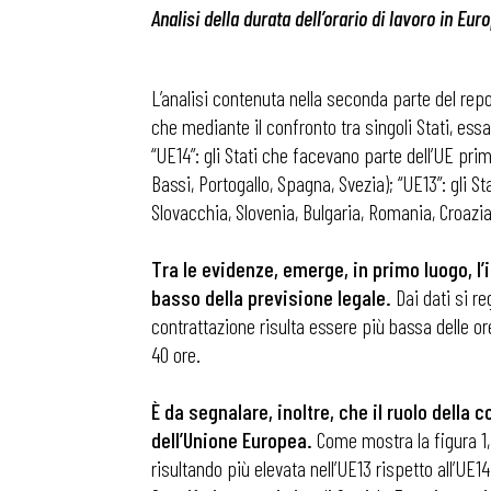
Analisi della durata dell’orario di lavoro in Eur
L’analisi contenuta nella seconda parte del repor
che mediante il confronto tra singoli Stati, ess
“UE14”: gli Stati che facevano parte dell’UE pri
Bassi, Portogallo, Spagna, Svezia); “UE13”: gli S
Slovacchia, Slovenia, Bulgaria, Romania, Croazia
Tra le evidenze, emerge, in primo luogo, l
basso della previsione legale.
Dai dati si re
contrattazione risulta essere più bassa delle ore
40 ore.
È da segnalare, inoltre, che il ruolo della 
dell’Unione Europea.
Come mostra la figura 1, n
risultando più elevata nell’UE13 rispetto all’UE