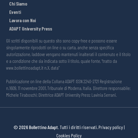
Chi Siamo
Eventi
Lavora con Noi
ADAPT University Press
Gli scritti disponibili su questo sito sono copy-free e possono essere
singolarmente riprodotti on line o su carta, anche senza specifica
autorizzazione, laddove vengano mantenuti inalterati il contenuto e il titolo
e a condizione che sia indicata sotto il titolo, quale fonte, “tratto da
www.bollettinoadapt.it n.X, data“
Pubblicazione on line della Collana ADAPT ISSN 2240-2721 Registrazione
n.1609, 11 novembre 2001, Tribunale di Modena, Italia. Direttore responsabile:
Michele Tiraboschi; Direttrice ADAPT University Press: Lavinia Serrani.
© 2026 Bollettino Adapt.
Tutti i diritti riservati.
Privacy policy
|
Cookies Policy