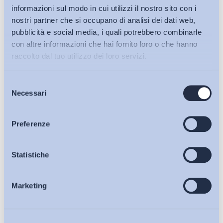
ora un poco contraddetta dall’art.1 comma 9 della Legge n.199
informazioni sul modo in cui utilizzi il nostro sito con i
del 30 dicembre 2025. È un aspetto che è stato considerato?
nostri partner che si occupano di analisi dei dati web,
pubblicità e social media, i quali potrebbero combinarle
Bollettino ADAPT 9 febbraio 2026, n.
5
con altre informazioni che hai fornito loro o che hanno
raccolto dal tuo utilizzo dei loro servizi.
Stefano Malandrini
Confindustria Bergamo
Selezione
Bollettini ADAPT
Necessari
del
consenso
Articoli
Preferenze
Condividi su:
Osservatori
Statistiche
Ultimi Interventi
Marketing
Eventi
Chi Siamo