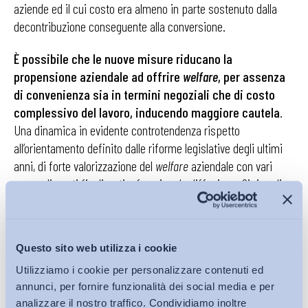
aziende ed il cui costo era almeno in parte sostenuto dalla
decontribuzione conseguente alla conversione.
È possibile che le nuove misure riducano la
propensione aziendale ad offrire
welfare
, per assenza
di convenienza sia in termini negoziali che di costo
complessivo del lavoro, inducendo maggiore cautela
.
Una dinamica in evidente controtendenza rispetto
all’orientamento definito dalle riforme legislative degli ultimi
anni, di forte valorizzazione del
welfare
aziendale con vari
provvedimenti finalizzati a favorirne la diffusione. Si ricordi
ad esempio la recente conferma, da parte dell’art.1 comma
390 della Legge n. 207 del 30 dicembre 2024, per il triennio
2025-2027, dell’innalzamento a 1.000 euro (2.000 euro in caso
Questo sito web utilizza i cookie
di figli) del valore agevolato dei beni ceduti e dei servizi
Utilizziamo i cookie per personalizzare contenuti ed
prestati ai lavoratori dipendenti ai sensi dell’art.51 comma 3
annunci, per fornire funzionalità dei social media e per
del TUIR. Una linearità di intervento legislativo che sembra
analizzare il nostro traffico. Condividiamo inoltre