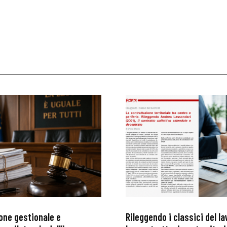
 ADAPT
i
one gestionale e
Rileggendo i classici del l