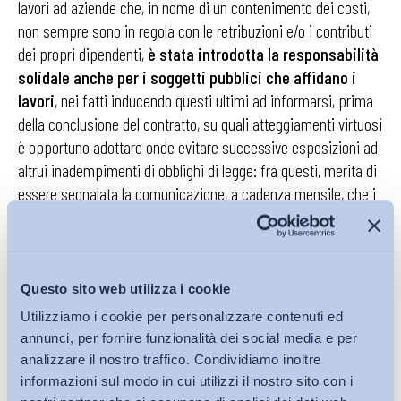
lavori ad aziende che, in nome di un contenimento dei costi,
non sempre sono in regola con le retribuzioni e/o i contributi
dei propri dipendenti,
è stata introdotta la responsabilità
solidale anche per i soggetti pubblici che affidano i
lavori
, nei fatti inducendo questi ultimi ad informarsi, prima
della conclusione del contratto, su quali atteggiamenti virtuosi
è opportuno adottare onde evitare successive esposizioni ad
altrui inadempimenti di obblighi di legge: fra questi, merita di
essere segnalata la comunicazione, a cadenza mensile, che i
committenti pubblici nazionali comunicano agli organi di
vigilanza in occasione di lavori concessi in appalto e/o
subappalto, nei fatti facilitando l’attività di verifica della
correttezza giuridica dell’operazione e ponendosi nelle
Questo sito web utilizza i cookie
condizioni di adottare provvedimenti d’urgenza – quali, ad
Utilizziamo i cookie per personalizzare contenuti ed
esempio, la sospensione del pagamento del corrispettivo
annunci, per fornire funzionalità dei social media e per
maturato dall’affidatario – nel caso di constatate inosservanze
analizzare il nostro traffico. Condividiamo inoltre
segnalate dal medesimo ispettore.
informazioni sul modo in cui utilizzi il nostro sito con i