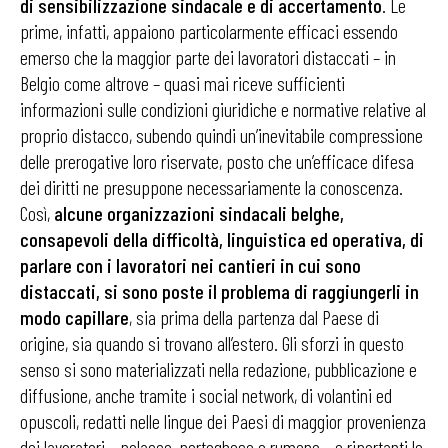
di sensibilizzazione sindacale e di accertamento
. Le
prime, infatti, appaiono particolarmente efficaci essendo
emerso che la maggior parte dei lavoratori distaccati – in
Belgio come altrove – quasi mai riceve sufficienti
informazioni sulle condizioni giuridiche e normative relative al
proprio distacco, subendo quindi un’inevitabile compressione
delle prerogative loro riservate, posto che un’efficace difesa
dei diritti ne presuppone necessariamente la conoscenza.
Così,
alcune organizzazioni sindacali belghe,
consapevoli della difficoltà, linguistica ed operativa, di
parlare con i lavoratori nei cantieri in cui sono
distaccati, si sono poste il problema di raggiungerli in
modo capillare
, sia prima della partenza dal Paese di
origine, sia quando si trovano all’estero. Gli sforzi in questo
senso si sono materializzati nella redazione, pubblicazione e
diffusione, anche tramite i social network, di volantini ed
opuscoli, redatti nelle lingue dei Paesi di maggior provenienza
dei lavoratori – polacco, portoghese e rumeno – e riportanti le