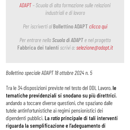
ADAPT
– Scuola di alta formazione sulle relazioni
industriali e di lavoro
Per iscriverti al
Bollettino ADAPT
clicca qui
Per entrare nella
Scuola di ADAPT
e nel progetto
Fabbrica dei talenti
scrivi a:
selezione@adapt.it
Bollettino speciale ADAPT 18 ottobre 2024 n. 5
Tra le 34 disposizioni previste nel testo del DDL Lavoro,
le
tematiche previdenziali si snodano su più direttrici
,
andando a toccare diverse questioni, che spaziano dalle
tutele antinfortunistiche ai regimi pensionistici dei
dipendenti pubblici.
La
ratio
principale di tali interventi
riguarda la semplificazione e l’adeguamento di