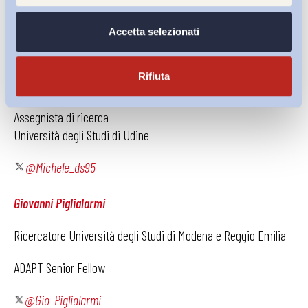
avverso i provvedimenti degli enti previdenziali – sebbene
l’efficacia di una tale strategia sia poi tutta da verificare alla
Accetta selezionati
“prova dei fatti”.
Rifiuta
Michele Dalla Sega
Assegnista di ricerca
Università degli Studi di Udine
@
Michele_ds95
Giovanni Piglialarmi
Ricercatore Università degli Studi di Modena e Reggio Emilia
ADAPT Senior Fellow
@Gio_Piglialarmi