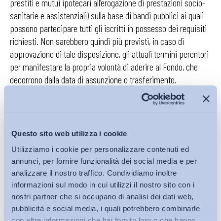
prestiti e mutui ipotecari all’erogazione di prestazioni socio-
sanitarie e assistenziali) sulla base di bandi pubblici ai quali
possono partecipare tutti gli iscritti in possesso dei requisiti
richiesti. Non sarebbero quindi più previsti, in caso di
approvazione di tale disposizione, gli attuali termini perentori
per manifestare la propria volontà di aderire al Fondo, che
decorrono dalla data di assunzione o trasferimento.
Il successivo art. 28, invece, introduce la
possibilità per i
dipendenti pubblici in quiescenza di iscriversi alle
organizzazioni sindacali del pubblico impiego
Questo sito web utilizza i cookie
riconosciute rappresentative dall’Agenzia per la
Utilizziamo i cookie per personalizzare contenuti ed
rappresentanza negoziale delle pubbliche
annunci, per fornire funzionalità dei social media e per
amministrazioni (Aran)
, senza che ciò comporti
analizzare il nostro traffico. Condividiamo inoltre
conseguenze sui meccanismi di verifica della
informazioni sul modo in cui utilizzi il nostro sito con i
rappresentatività di tali organizzazioni, visto che tali lavoratori
nostri partner che si occupano di analisi dei dati web,
non saranno computati nel calcolo. In questo modo, con
pubblicità e social media, i quali potrebbero combinarle
specifico riferimento al lavoro pubblico, si estenderebbe il
con altre informazioni che hai fornito loro o che hanno