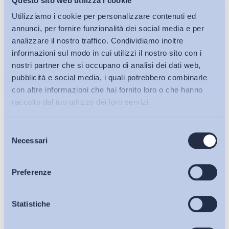
Questo sito web utilizza i cookie
Utilizziamo i cookie per personalizzare contenuti ed
annunci, per fornire funzionalità dei social media e per
analizzare il nostro traffico. Condividiamo inoltre
Ultimi Interventi
informazioni sul modo in cui utilizzi il nostro sito con i
nostri partner che si occupano di analisi dei dati web,
pubblicità e social media, i quali potrebbero combinarle
con altre informazioni che hai fornito loro o che hanno
raccolto dal tuo utilizzo dei loro servizi.
Selezione
Bollettini ADAPT
Necessari
del
consenso
Articoli
Preferenze
Osservatori
Statistiche