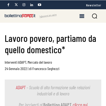
Newsletter
Lavoro povero, partiamo da
quello domestico*
Interventi ADAPT
,
Mercato del lavoro
24 Gennaio 2022
|
di
Francesco Seghezzi
ADAPT
– Scuola di alta formazione sulle relazioni
industriali e di lavoro
Per iscriverti al
Bollettino ADAPT
clicca qui