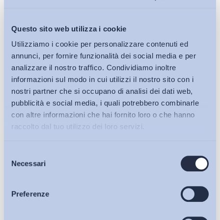
oggi ERG (per citare un dato particolarmente evidente) è il
primo produttore italiano per l’eolico. Una transizione verso
modalità di produzione di energia da fonti rinnovabili che,
Questo sito web utilizza i cookie
sulla base di un attivo dialogo con le organizzazioni sindacali,
Utilizziamo i cookie per personalizzare contenuti ed
l’Azienda ha realizzato coniugando il fine ambientale
annunci, per fornire funzionalità dei social media e per
alle esigenze di rinnovamento e riqualificazione delle
analizzare il nostro traffico. Condividiamo inoltre
competenze e delle modalità di organizzazione del
informazioni sul modo in cui utilizzi il nostro sito con i
lavoro
. Oggi l’azienda continua a puntare a una convergenza
nostri partner che si occupano di analisi dei dati web,
pubblicità e social media, i quali potrebbero combinarle
tra sostenibilità del lavoro e sostenibilità ambientale
con altre informazioni che hai fornito loro o che hanno
attraverso progetti di HR e relazioni industriali che fanno leva
raccolto dal tuo utilizzo dei loro servizi.
sul c.d. green pay, cioè incrementi retributivi collegati a
obiettivi di efficienza e di risparmio energetico. Vi sono
Selezione
anche sperimentazioni che impiegano le tecnologie per
Bollettini ADAPT
Necessari
del
consentire ai manutentori delle pale eoliche di risparmiare
consenso
tempo, risorse ed emissioni di CO2 nello svolgimento delle
Articoli
proprie mansioni.
Preferenze