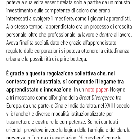
poteva a sua volta esser tutelata solo a partire da un robusto
investimento sulle competenze di coloro che erano
interessati a svolgere il mestiere, come i giovani apprendisti.
Allo stesso tempo, l’apprendistato era un processo di crescita
personale, oltre che professionale,
al
lavoro e
dentro
al lavoro.
Aveva finalità sociali, dato che grazie all’apprendistato
regolato dalle corporazioni si poteva ottenere la cittadinanza
urbana e la possibilità di aprire bottega.
È grazie a questa regolazione collettiva che, nel
contesto preindustriale, si comprende il legame tra
apprendistato e innovazione
. In un
noto paper
, Mokyr e
altri mostrano come all’origine della
Great Divergence
tra
Europa, da una parte, e Cina e India dall’altra, nel XVIII secolo
vi è (anche) le diverse modalità istituzionalizzate per
trasmettere e costruire le competenze. Se nei contesti
orientali prevaleva invece la logica della famiglia e del clan, la
presenza in Europa di associazioni “di mestiere” come le