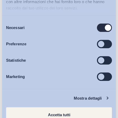
X
@colombo_mat
con altre informazioni che hai fornito loro o che hanno
raccolto dal tuo utilizzo dei loro servizi.
Selezione
Condividi su:
Bollettini ADAPT
Necessari
del
consenso
Articoli
Preferenze
Ultimi Interventi
Osservatori
Statistiche
Marketing
Eventi
Chi Siamo
Mostra dettagli
Accetta tutti