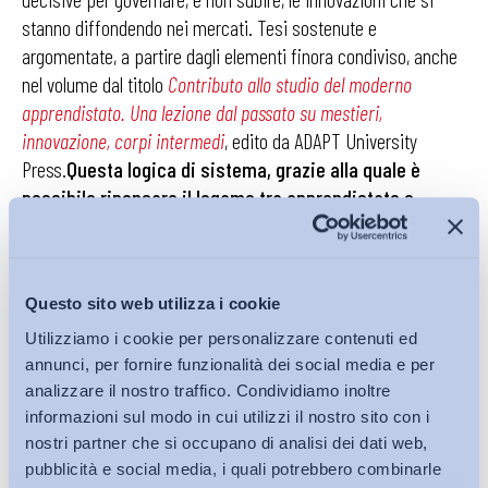
stanno diffondendo nei mercati. Tesi sostenute e
argomentate, a partire dagli elementi finora condiviso, anche
nel volume dal titolo
Contributo allo studio del moderno
apprendistato. Una lezione dal passato su mestieri,
innovazione, corpi intermedi
, edito da ADAPT University
Press.
Questa logica di sistema, grazie alla quale è
possibile ripensare il legame tra apprendistato e
diffusione dell’innovazione oggi, non può che essere
riscoperta prima di tutto dagli attori collettivi: le parti
sociali, il sindacato e le associazioni di categoria.
Questo sito web utilizza i cookie
Questa è la lezione che il passato, anche grazie agli
studi di Joel Mokyr, ci consegna.
Utilizziamo i cookie per personalizzare contenuti ed
annunci, per fornire funzionalità dei social media e per
Matteo Colombo
analizzare il nostro traffico. Condividiamo inoltre
informazioni sul modo in cui utilizzi il nostro sito con i
Presidente Fondazione ADAPT
nostri partner che si occupano di analisi dei dati web,
pubblicità e social media, i quali potrebbero combinarle