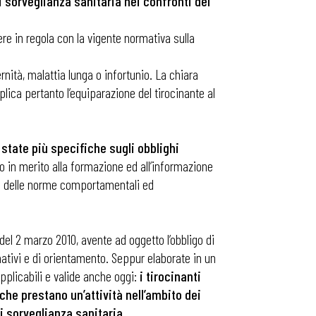
 sorveglianza sanitaria nei confronti del
ere in regola con la vigente normativa sulla
rnità, malattia lunga o infortunio. La chiara
plica pertanto l’equiparazione del tirocinante al
state più specifiche sugli obblighi
to in merito alla formazione ed all’informazione
za delle norme comportamentali ed
del 2 marzo 2010, avente ad oggetto l’obbligo di
rmativi e di orientamento. Seppur elaborate in un
plicabili e valide anche oggi:
i tirocinanti
 che prestano un’attività nell’ambito dei
i sorveglianza sanitaria.