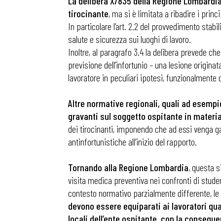
La delibera X/835 della Regione Lombardia 
tirocinante
, ma si è limitata a ribadire i princ
In particolare l’art. 2.2 del provvedimento stab
salute e sicurezza sui luoghi di lavoro.
Inoltre, al paragrafo 3.4 la delibera prevede che
previsione dell’infortunio – una lesione originat
lavoratore in peculiari ipotesi, funzionalmente 
Altre normative regionali, quali ad esempi
gravanti sul soggetto ospitante in materi
dei tirocinanti, imponendo che ad essi venga g
antinfortunistiche all’inizio del rapporto.
Tornando alla Regione Lombardia
, questa s
visita medica preventiva nei confronti di studen
Bollettini
contesto normativo parzialmente differente, le
devono essere equiparati ai lavoratori quan
Articoli
locali dell’ente ospitante, con la consegu