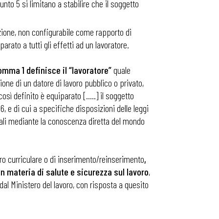
nto 5 si limitano a stabilire che il soggetto
azione, non configurabile come rapporto di
parato a tutti gli effetti ad un lavoratore.
 comma 1 definisce il “lavoratore”
quale
ione di un datore di lavoro pubblico o privato,
osì definito è equiparato […..] il soggetto
196, e di cui a specifiche disposizioni delle leggi
onali mediante la conoscenza diretta del mondo
vero curriculare o di inserimento/reinserimento
,
 in materia di salute e sicurezza sul lavoro
,
 dal Ministero del lavoro, con risposta a quesito