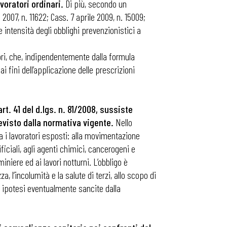
voratori ordinari.
Di più, secondo un
007, n. 11622; Cass. 7 aprile 2009, n. 15009;
e intensità degli obblighi prevenzionistici a
atori, che, indipendentemente dalla formula
ai fini dell’applicazione delle prescrizioni
art. 41 del d.lgs. n. 81/2008, sussiste
evisto dalla normativa vigente.
Nello
a i lavoratori esposti: alla movimentazione
ificiali, agli agenti chimici, cancerogeni e
miniere ed ai lavori notturni. L’obbligo è
, l’incolumità e la salute di terzi, allo scopo di
ri ipotesi eventualmente sancite dalla