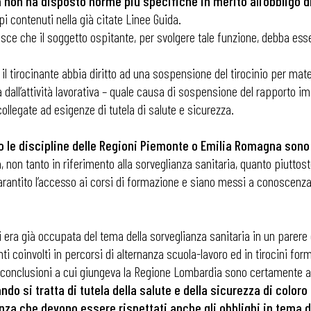
non ha disposto norme più specifiche in merito all’obbligo di
ipi contenuti nella già citate Linee Guida.
ilisce che il soggetto ospitante, per svolgere tale funzione, debba ess
 il tirocinante abbia diritto ad una sospensione del tirocinio per mate
a dall’attività lavorativa – quale causa di sospensione del rapporto im
collegate ad esigenze di tutela di salute e sicurezza.
o le discipline delle Regioni Piemonte o Emilia Romagna sono 
a
, non tanto in riferimento alla sorveglianza sanitaria, quanto piuttos
arantito l’accesso ai corsi di formazione e siano messi a conoscen
i era già occupata del tema della sorveglianza sanitaria in un parere 
ti coinvolti in percorsi di alternanza scuola-lavoro ed in tirocini fo
 ADAPT
 conclusioni a cui giungeva la Regione Lombardia sono certamente ap
do si tratta di tutela della salute e della sicurezza di coloro
enza che devono essere rispettati anche gli obblighi in tema d