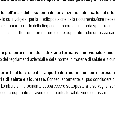
to dell’art. 6 dello schema di convenzione pubblicato sul sito
i
llo cui rivolgersi per la predisposizione della documentazione necessari
ni disponibili sul sito della Regione Lombardia – riguarda specificamen
ne il soggetto – ente promotore o ente ospitante – che si faccia cari
tre presente nel modello di Piano formativo individuale – anch
etto dei regolamenti aziendali e delle norme in materia di salute e sicur
orretta attuazione del rapporto di tirocinio non potrà presci
ia di salute e sicurezza.
Conseguentemente, si può concludere ch
 Lombardia, il tirocinante debba essere sottoposto alla sorveglianza sa
oggetto ospitante attraverso una puntuale valutazione dei rischi.