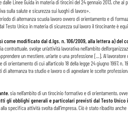
alle Linee Guida in materia di tirocini del 24 gennaio 2013, che al pu
a sulla salute e sicurezza sui luoghi di lavoro».
n periodo di alternanza scuola lavoro ovvero di orientamento e di form
a dal Testo Unico in materia di sicurezza sul lavoro il tirocinante è equi
 così come modificato dal d.lgs. n. 106/2009, alla lettera a) del
contrattuale, svolge un’attività lavorativa nell’ambito dell’organizzaz
apprendere un mestiere, un’arte o una professione […]. Al lavoratore c
 e di orientamento di cui all’articolo 18 della legge 24 giugno 1997, n. 
i di alternanza tra studio e lavoro o di agevolare le scelte professi
ante
, sia nell’ambito di un tirocinio formativo e di orientamento, ov
tti gli obblighi generali e particolari previsti dal Testo Unico
lla specifica attività svolta dall’impresa. Ciò è stato ribadito anche