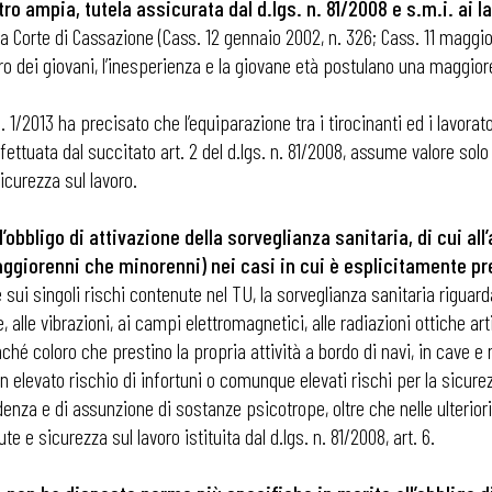
ro ampia, tutela assicurata dal d.lgs. n. 81/2008 e s.m.i. ai la
Corte di Cassazione (Cass. 12 gennaio 2002, n. 326; Cass. 11 maggio 2
oro dei giovani, l’inesperienza e la giovane età postulano una maggior
 n. 1/2013 ha precisato che l’equiparazione tra i tirocinanti ed i lavor
fettuata dal succitato art. 2 del d.lgs. n. 81/2008, assume valore solo 
icurezza sul lavoro.
l’obbligo di attivazione della sorveglianza sanitaria, di cui all’
aggiorenni che minorenni) nei casi in cui è esplicitamente pr
sui singoli rischi contenute nel TU, la sorveglianza sanitaria riguard
 alle vibrazioni, ai campi elettromagnetici, alle radiazioni ottiche art
onché coloro che prestino la propria attività a bordo di navi, in cave e 
 elevato rischio di infortuni o comunque elevati rischi per la sicurezza
ndenza e di assunzione di sostanze psicotrope, oltre che nelle ulterio
e sicurezza sul lavoro istituita dal d.lgs. n. 81/2008, art. 6.