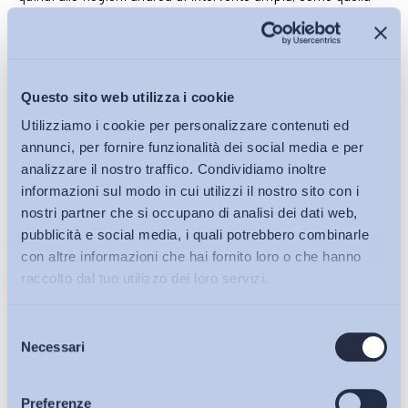
dello sviluppo delle competenze professionali dei sistemi
socio produttivi locali, tema assolutamente centrale nella
implementazione delle politiche del lavoro.
Questo sito web utilizza i cookie
Utilizziamo i cookie per personalizzare contenuti ed
Allo Stato compete, invece, la «tutela e la sicurezza del
annunci, per fornire funzionalità dei social media e per
analizzare il nostro traffico. Condividiamo inoltre
lavoro»
che, come ha più volte ribadito la Corte
informazioni sul modo in cui utilizzi il nostro sito con i
Costituzionale (Sentenza n. 50/2005), include
«la disciplina
nostri partner che si occupano di analisi dei dati web,
dei servizi per l’impiego ed in specie quella del
pubblicità e social media, i quali potrebbero combinarle
collocamento».
Tale indicazione, durante il confronto
con altre informazioni che hai fornito loro o che hanno
parlamentare, è stata via via specificata. Infatti nel testo
raccolto dal tuo utilizzo dei loro servizi.
licenziato dal Senato essa era contenuta alla lettera
m
e
quindi collegata alla determinazione dei livelli essenziali delle
Selezione
Bollettini ADAPT
prestazioni concernenti i diritti civili e sociali e delimitata alle
Necessari
del
disposizioni generali e comuni. Successivamente, grazie ad
consenso
un importante emendamento presentato ed approvato dalla
Articoli
Preferenze