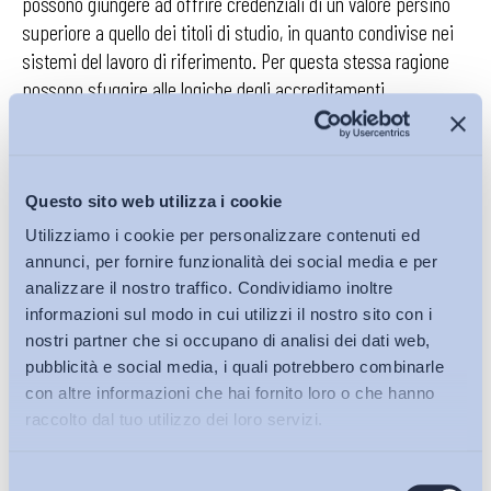
possono giungere ad offrire credenziali di un valore persino
superiore a quello dei titoli di studio, in quanto condivise nei
sistemi del lavoro di riferimento. Per questa stessa ragione
possono sfuggire alle logiche degli accreditamenti
istituzionali, che gli autori del Rapporto identificano quale
principale strumento per il mantenimento dello status-quo.
Perché online?
Perché la personalizzazione richiede tempi
Questo sito web utilizza i cookie
di apprendimento flessibili, non conciliabili con una
Utilizziamo i cookie per personalizzare contenuti ed
programmazione fissa e standardizzata. Inoltre il web abbatte
annunci, per fornire funzionalità dei social media e per
le differenze economiche e geografiche.
analizzare il nostro traffico. Condividiamo inoltre
informazioni sul modo in cui utilizzi il nostro sito con i
nostri partner che si occupano di analisi dei dati web,
Il giusto modello organizzativo, la giusta tecnologia, il
pubblicità e social media, i quali potrebbero combinarle
giusto modello di apprendimento per ciò che i nuovi
con altre informazioni che hai fornito loro o che hanno
consumatori di conoscenza richiedono: che
raccolto dal tuo utilizzo dei loro servizi.
l’investimento in formazione paghi
.
Selezione
Gli autori del Rapporto non hanno dubbi, e si spingono fino a
Bollettini ADAPT