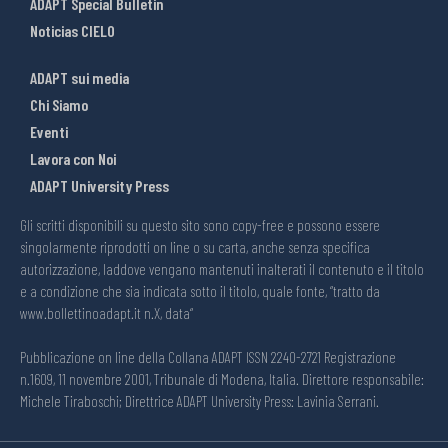
ADAPT Special Bulletin
Noticias CIELO
ADAPT sui media
Chi Siamo
Eventi
Lavora con Noi
ADAPT University Press
Gli scritti disponibili su questo sito sono copy-free e possono essere
singolarmente riprodotti on line o su carta, anche senza specifica
autorizzazione, laddove vengano mantenuti inalterati il contenuto e il titolo
e a condizione che sia indicata sotto il titolo, quale fonte, “tratto da
www.bollettinoadapt.it n.X, data“
Pubblicazione on line della Collana ADAPT ISSN 2240-2721 Registrazione
n.1609, 11 novembre 2001, Tribunale di Modena, Italia. Direttore responsabile:
Michele Tiraboschi; Direttrice ADAPT University Press: Lavinia Serrani.