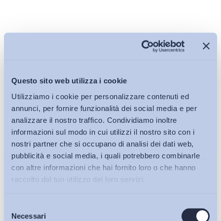
*Pubblicato anche su
Avvenire
, 1 febbraio 2018
Questo sito web utilizza i cookie
Scarica il
PDF
Utilizziamo i cookie per personalizzare contenuti ed
annunci, per fornire funzionalità dei social media e per
analizzare il nostro traffico. Condividiamo inoltre
informazioni sul modo in cui utilizzi il nostro sito con i
nostri partner che si occupano di analisi dei dati web,
Condividi su:
pubblicità e social media, i quali potrebbero combinarle
con altre informazioni che hai fornito loro o che hanno
raccolto dal tuo utilizzo dei loro servizi.
Ultimi Interventi
Selezione
Bollettini ADAPT
Necessari
del