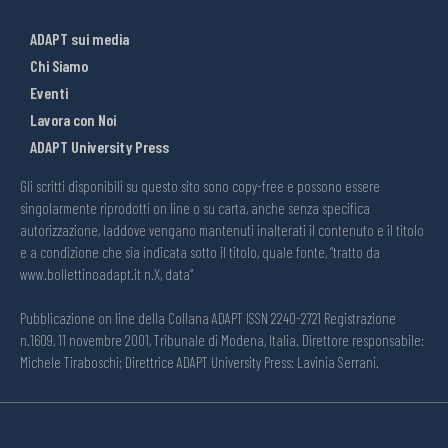
ADAPT sui media
Chi Siamo
Eventi
Lavora con Noi
ADAPT University Press
Gli scritti disponibili su questo sito sono copy-free e possono essere
singolarmente riprodotti on line o su carta, anche senza specifica
autorizzazione, laddove vengano mantenuti inalterati il contenuto e il titolo
e a condizione che sia indicata sotto il titolo, quale fonte, “tratto da
www.bollettinoadapt.it n.X, data“
Pubblicazione on line della Collana ADAPT ISSN 2240-2721 Registrazione
n.1609, 11 novembre 2001, Tribunale di Modena, Italia. Direttore responsabile:
Michele Tiraboschi; Direttrice ADAPT University Press: Lavinia Serrani.