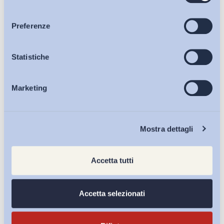
consenso
Articoli
Preferenze
Osservatori
Statistiche
Marketing
Eventi
Chi Siamo
Mostra dettagli
Accetta tutti
Lavoro mediante piattaforma digitale: uno schema di
Accetta selezionati
decreto carente sul...
di
Giada Benincasa