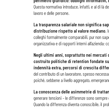
perimetro giuridico: obblighi informativi, 
Questa normativa introduce, infatti, e al di là d
lavoro e delle persone.
La trasparenza salariale non significa sap
distribuzione rispetto al valore mediano
. 
colleghi formalmente comparabili, pur non sapen
organizzativa e di rapporti interni all’azienda: 
Negli ultimi anni, soprattutto nei mercati 
costruito politiche di retention fondate s
indennità extra, percorsi di crescita diffe
del contributo di un lavoratore, spesso necessa
poiché, sebbene a livello aggregato, emergeran
La conoscenza delle asimmetrie di tratta
generare tensioni – le differenze sono sempre es
Quando la differenza diventa conoscibile, il pro