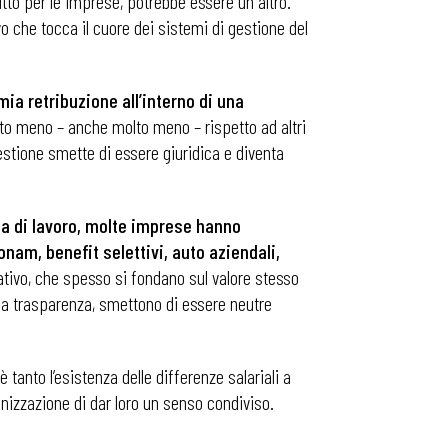
utto per le imprese, potrebbe essere un altro.
vo che tocca il cuore dei sistemi di gestione del
ia retribuzione all’interno di una
ato meno – anche molto meno – rispetto ad altri
estione smette di essere giuridica e diventa
erta di lavoro, molte imprese hanno
nam, benefit selettivi, auto aziendali,
zativo, che spesso si fondano sul valore stesso
lla trasparenza, smettono di essere neutre
è tanto l’esistenza delle differenze salariali a
ganizzazione di dar loro un senso condiviso.