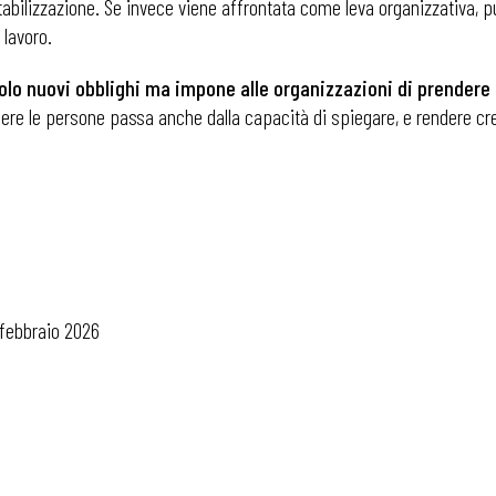
estabilizzazione. Se invece viene affrontata come leva organizzativa, 
 lavoro.
solo nuovi obblighi ma impone alle organizzazioni di prendere
 ADAPT
nere le persone passa anche dalla capacità di spiegare, e rendere cred
i
6 febbraio 2026