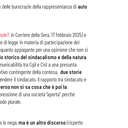
 e delle burocrazie della rappresentanza di
auto
bole?
, in Corriere della Sera, 17 febbraio 2025) e
te di legge in materia di partecipazione dei
r quanto appagante per una opinione che non si
olo storico del sindacalismo e della natura
nicabilità tra Cgil e Cisl a una presunta
motivo contingente della contesa,
due storie
tendere il sindacato, il rapporto tra sindacato e
erso non si sa cosa che è poi la
pressione di una società “aperta” perché
odo plurale.
 lo nega,
ma è un altro discorso
(rispetto