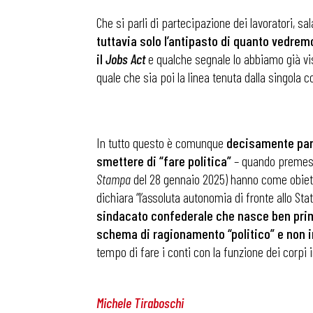
Che si parli di partecipazione dei lavoratori, s
tuttavia solo l’antipasto di quanto vedrem
il
Jobs Act
e qualche segnale lo abbiamo già vi
quale che sia poi la linea tenuta dalla singola c
.
In tutto questo è comunque
decisamente para
smettere di “fare politica”
– quando premess
Bollettini
Stampa
del 28 gennaio 2025) hanno come obiett
dichiara “l’assoluta autonomia di fronte allo Stat
Articoli
sindacato confederale che nasce ben prima
schema di ragionamento “politico” e non 
tempo di fare i conti con la funzione dei corpi i
Osservator
Michele Tiraboschi
Eventi