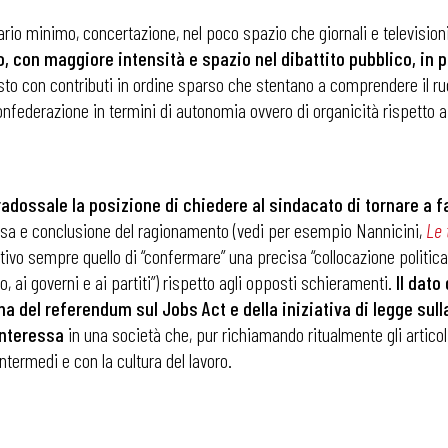
alario minimo, concertazione, nel poco spazio che giornali e televisio
o, con maggiore intensità e spazio nel dibattito pubblico, in 
sto con contributi in ordine sparso che stentano a comprendere il ruo
onfederazione in termini di autonomia ovvero di organicità rispetto ai p
dossale la posizione di chiedere al sindacato di tornare a fa
a e conclusione del ragionamento (vedi per esempio Nannicini,
Le 
 ADAPT
ivo sempre quello di “confermare” una precisa “collocazione politica
o, ai governi e ai partiti”) rispetto agli opposti schieramenti.
Il dato
 del referendum sul Jobs Act e della iniziativa di legge sull
interessa
in una società che, pur richiamando ritualmente gli articol
ntermedi e con la cultura del lavoro.
i