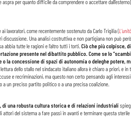
one aspra per quanto difficile da comprendere o accettare dall’ester
le ai lavoratori, come recentemente sostenuto da Carlo Trigilia (
L’unit
ori discussione. Una analisi costruttiva e non partigiana non può pe
abbia tutte le ragioni e l’altro tutti i torti.
Ciò che più colpisce, d
ertazione presente nel dibattito pubblico. Come se lo “scambi
e o la concessione di spazi di autonomia o deleghe potere, m
lettura dello stallo nel sindacato italiano allora è chiaro a priori, e in 
accuse e recriminazioni, ma questo non certo pensando agli interessi 
 a un preciso partito politico o a una precisa coalizione.
 di una robusta cultura storica e di relazioni industriali
spiega
gli attori del sistema a fare passi in avanti e terminare questa sterile