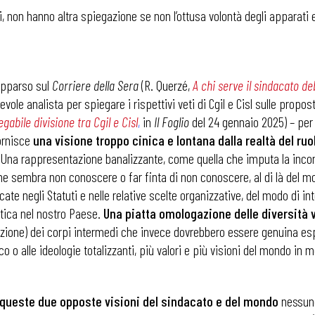
ggi, non hanno altra spiegazione se non l’ottusa volontà degli apparati
 apparso sul
Corriere della Sera
(R. Querzé,
A chi serve il sindacato de
ole analista per spiegare i rispettivi veti di Cgil e Cisl sulle propos
egabile divisione tra Cgil e Cisl
,
in
Il Foglio
del 24 gennaio 2025) – pe
fornisce
una visione troppo cinica e lontana dalla realtà del ru
 Una rappresentazione banalizzante, come quella che imputa la incomu
che sembra non conoscere o far finta di non conoscere, al di là del 
cate negli Statuti e nelle relative scelte organizzative, del modo di in
litica nel nostro Paese.
Una piatta omologazione delle diversità v
zazione) dei corpi intermedi che invece dovrebbero essere genuina es
o o alle ideologie totalizzanti, più valori e più visioni del mondo in m
 queste due opposte visioni del sindacato e del mondo
nessuno