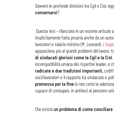
Davvero le profonde divisioni tra Cgil e Cisl, o
conservarsi
?
.
.
Questa tesi – rilanciata in un recente articolo
implicitamente fatta propria anche da un autorev
lavoratori e salario minimo (M. Leonardi,
L’inspi
appassiona più ai grandi problemi del lavoro, 
di sindacati gloriosi come la Cgil e la Cisl
.
incompatibilità umana dei rispettivi leader, e 
radicate e due tradizioni importanti,
codifi
soci/lavoratori e il rapporto tra sindacato e po
premessa per la fine
(e non certo la valoriz
capace di coniugare, in antitesi al pensiero unic
.
Che esista
un problema di come conciliare