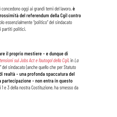
ni concedono oggi ai grandi temi del lavoro,
è
prossimità del referendum della Cgil contro
lo essenzialmente “politico” del sindacato
artiti politici.
re il proprio mestiere – e dunque di
tensioni sul Jobs Act e l’autogol della Cgil
, in
La
” del sindacato (anche quello che per Statuto
 di realtà – una profonda spaccatura del
a partecipazione – non entra in questo
i 1 e 3 della nostra Costituzione, ha smesso da