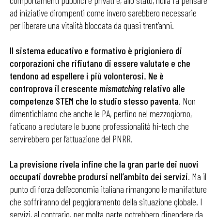
comportamenti pubblici e privati e, allo stato, nulla fa pensare
ad iniziative dirompenti come invero sarebbero necessarie
per liberare una vitalità bloccata da quasi trent’anni.
Il sistema educativo e formativo è prigioniero di
corporazioni che rifiutano di essere valutate e che
tendono ad espellere i più volonterosi. Ne è
controprova il crescente
mismatching
relativo alle
competenze STEM che lo studio stesso paventa
. Non
dimentichiamo che anche le PA, perfino nel mezzogiorno,
faticano a reclutare le buone professionalità hi-tech che
servirebbero per l’attuazione del PNRR.
La previsione rivela infine che la gran parte dei nuovi
occupati dovrebbe prodursi nell’ambito dei servizi
. Ma il
punto di forza dell’economia italiana rimangono le manifatture
che soffriranno del peggioramento della situazione globale. I
servizi, al contrario, per molta parte potrebbero dipendere da