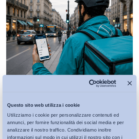
Lavoro mediante piattaforma digitale: uno schema di
decreto carente sul...
Questo sito web utilizza i cookie
di
Giada Benincasa
Utilizziamo i cookie per personalizzare contenuti ed
27 Luglio 2026
annunci, per fornire funzionalità dei social media e per
analizzare il nostro traffico. Condividiamo inoltre
informazioni sul modo in cui utilizzi il nostro sito con i