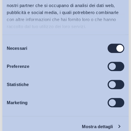
nostri partner che si occupano di analisi dei dati web,
pubblicità e social media, i quali potrebbero combinarle
con altre informazioni che hai fornito loro o che hanno
raccolto dal tuo utilizzo dei loro servizi.
Selezione
Bollettini ADAPT
Necessari
del
consenso
Articoli
Preferenze
Osservatori
Statistiche
Corte di Cassazione, sentenza 17 luglio 2026, n. 23436
–...
Marketing
Eventi
Corte di Cassazione
27 Luglio 2026
Chi Siamo
Mostra dettagli