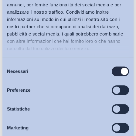
annunci, per fornire funzionalità dei social media e per
analizzare il nostro traffico. Condividiamo inoltre
informazioni sul modo in cui utilizzi il nostro sito con i
nostri partner che si occupano di analisi dei dati web,
pubblicità e social media, i quali potrebbero combinarle
con altre informazioni che hai fornito loro o che hanno
raccolto dal tuo utilizzo dei loro servizi.
Selezione
Bollettini ADAPT
Necessari
del
consenso
Articoli
Preferenze
Ho letto e Accetto il trattamento dei dati personali descritti
Osservatori
Statistiche
sulla pagina della
Privacy Policy
Marketing
Eventi
Iscriviti