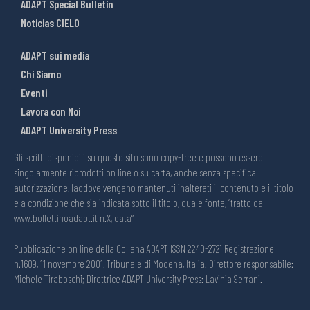
ADAPT Special Bulletin
Noticias CIELO
ADAPT sui media
Chi Siamo
Eventi
Lavora con Noi
ADAPT University Press
Gli scritti disponibili su questo sito sono copy-free e possono essere
singolarmente riprodotti on line o su carta, anche senza specifica
autorizzazione, laddove vengano mantenuti inalterati il contenuto e il titolo
e a condizione che sia indicata sotto il titolo, quale fonte, “tratto da
www.bollettinoadapt.it n.X, data“
Pubblicazione on line della Collana ADAPT ISSN 2240-2721 Registrazione
n.1609, 11 novembre 2001, Tribunale di Modena, Italia. Direttore responsabile:
Michele Tiraboschi; Direttrice ADAPT University Press: Lavinia Serrani.