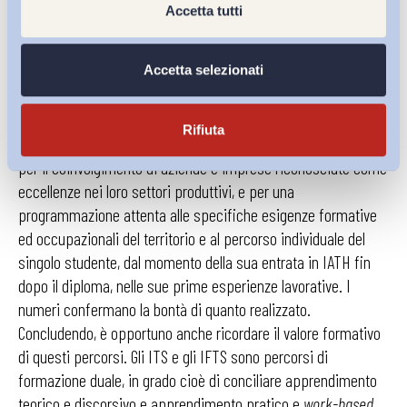
realtà produttive (tra cui tre ristoranti stellati), anche
Accetta tutti
attraverso la partecipazione a stage curriculari. Considerando
gli studenti che hanno concluso il loro percorso nel triennio
2015 – 2017, su un totale di 57 ex-studenti, solo 5 sono
Accetta selezionati
disoccupati: tutti gli altri lavorano regolarmente.
Rifiuta
I percorsi formativi realizzati da IATH si distinguono quindi
per il coinvolgimento di aziende e imprese riconosciute come
eccellenze nei loro settori produttivi, e per una
programmazione attenta alle specifiche esigenze formative
ed occupazionali del territorio e al percorso individuale del
singolo studente, dal momento della sua entrata in IATH fin
dopo il diploma, nelle sue prime esperienze lavorative. I
numeri confermano la bontà di quanto realizzato.
Concludendo, è opportuno anche ricordare il valore formativo
di questi percorsi. Gli ITS e gli IFTS sono percorsi di
formazione duale, in grado cioè di conciliare apprendimento
teorico e discorsivo e apprendimento pratico e
work-based
.