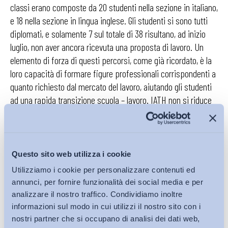
classi erano composte da 20 studenti nella sezione in italiano,
e 18 nella sezione in lingua inglese. Gli studenti si sono tutti
diplomati, e solamente 7 sul totale di 38 risultano, ad inizio
luglio, non aver ancora ricevuta una proposta di lavoro. Un
elemento di forza di questi percorsi, come già ricordato, è la
loro capacità di formare figure professionali corrispondenti a
quanto richiesto dal mercato del lavoro, aiutando gli studenti
ad una rapida transizione scuola – lavoro. IATH non si riduce
però alla sua capacità di
placement,
ma formando operatori
specializzati e dotati di ampie competenze e capacità dà agli
studenti la possibilità di costruire percorsi di carriera e
professionalità non riducibili al tempo con cui si inizia la
Questo sito web utilizza i cookie
prima esperienza lavorativa.
Utilizziamo i cookie per personalizzare contenuti ed
annunci, per fornire funzionalità dei social media e per
In questo senso, basta considerare il
placement
degli anni
analizzare il nostro traffico. Condividiamo inoltre
passati: per quanto riguarda i diplomati del biennio 2014 –
informazioni sul modo in cui utilizzi il nostro sito con i
2016, su 19 solamente uno è temporaneamente disoccupato,
nostri partner che si occupano di analisi dei dati web,