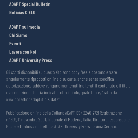
ADAPT Special Bulletin
Noticias CIELO
ADAPT sui media
Chi Siamo
Eventi
Lavora con Noi
ADAPT University Press
Gli scritti disponibili su questo sito sono copy-free e possono essere
singolarmente riprodotti on line o su carta, anche senza specifica
autorizzazione, laddove vengano mantenuti inalterati il contenuto e il titolo
e a condizione che sia indicata sotto il titolo, quale fonte, “tratto da
www.bollettinoadapt.it n.X, data“
Pubblicazione on line della Collana ADAPT ISSN 2240-2721 Registrazione
n.1609, 11 novembre 2001, Tribunale di Modena, Italia. Direttore responsabile:
Michele Tiraboschi; Direttrice ADAPT University Press: Lavinia Serrani.