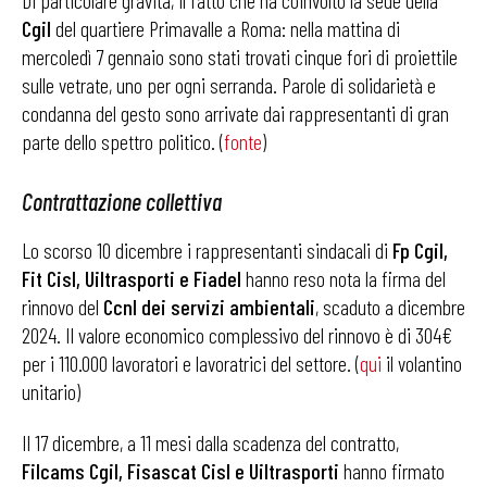
Di particolare gravità, il fatto che ha coinvolto la sede della
Cgil
del quartiere Primavalle a Roma: nella mattina di
mercoledì 7 gennaio sono stati trovati cinque fori di proiettile
sulle vetrate, uno per ogni serranda. Parole di solidarietà e
condanna del gesto sono arrivate dai rappresentanti di gran
parte dello spettro politico. (
fonte
)
Contrattazione collettiva
Lo scorso 10 dicembre i rappresentanti sindacali di
Fp Cgil,
Fit Cisl, Uiltrasporti e Fiadel
hanno reso nota la firma del
rinnovo del
Ccnl dei servizi ambientali
, scaduto a dicembre
2024. Il valore economico complessivo del rinnovo è di 304€
per i 110.000 lavoratori e lavoratrici del settore. (
qui
il volantino
unitario)
Il 17 dicembre, a 11 mesi dalla scadenza del contratto,
Filcams Cgil, Fisascat Cisl e Uiltrasporti
hanno firmato