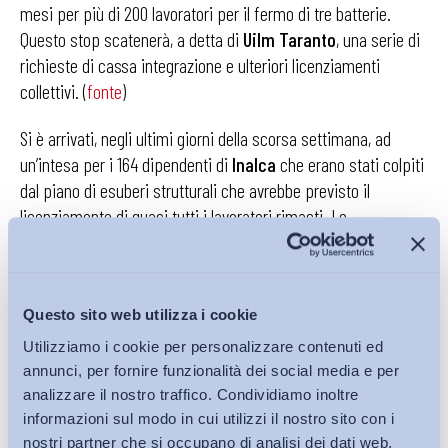
mesi per più di 200 lavoratori per il fermo di tre batterie.
Questo stop scatenerà, a detta di
Uilm Taranto
, una serie di
richieste di cassa integrazione e ulteriori licenziamenti
collettivi. (
fonte
)
Si è arrivati, negli ultimi giorni della scorsa settimana, ad
un’intesa per i 164 dipendenti di
Inalca
che erano stati colpiti
dal piano di esuberi strutturali che avrebbe previsto il
licenziamento di quasi tutti i lavoratori rimasti. Lo
stabilimento era stato colpito un anno fa da un gravissimo
incendio. L’accordo prevede una proroga di sei mesi della
cassa integrazione, fanno sapere i sindacati Flai Cgil, Fai Cisl
Questo sito web utilizza i cookie
e Uila Uil, al termine dell’incontro con i rappresentanti della
regione e della provincia, con il sindaco di Reggio Emilia e con
Utilizziamo i cookie per personalizzare contenuti ed
i delegati dell’azienda. (
fonte
)
annunci, per fornire funzionalità dei social media e per
analizzare il nostro traffico. Condividiamo inoltre
informazioni sul modo in cui utilizzi il nostro sito con i
Studi e ricerche
nostri partner che si occupano di analisi dei dati web,