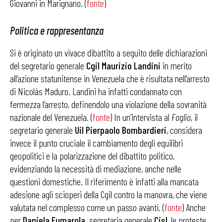
Giovanni in Marignano. (
fonte
)
Politica e rappresentanza
Si è originato un vivace dibattito a seguito delle dichiarazioni
del segretario generale
Cgil Maurizio Landini
in merito
all’azione statunitense in Venezuela che è risultata nell’arresto
di Nicolás Maduro. Landini ha infatti condannato con
fermezza l’arresto, definendolo una violazione della sovranità
nazionale del Venezuela. (
fonte
) In un’intervista al
Foglio
, il
segretario generale
Uil Pierpaolo Bombardieri
, considera
invece il punto cruciale il cambiamento degli equilibri
geopolitici e la polarizzazione del dibattito politico,
evidenziando la necessità di mediazione, anche nelle
questioni domestiche. Il riferimento è infatti alla mancata
adesione agli scioperi della Cgil contro la manovra, che viene
valutata nel complesso come un passo avanti. (
fonte
) Anche
per
Daniela Fumarola,
segretaria generale
Cisl
, le proteste