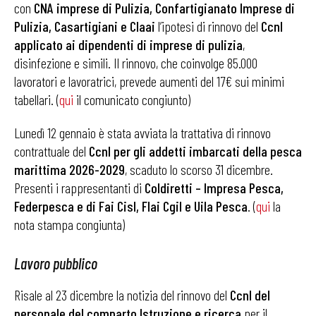
con
CNA imprese di Pulizia, Confartigianato Imprese di
Pulizia, Casartigiani e Claai
l’ipotesi di rinnovo del
Ccnl
applicato ai dipendenti di imprese di pulizia
,
disinfezione e simili. Il rinnovo, che coinvolge 85.000
lavoratori e lavoratrici, prevede aumenti del 17€ sui minimi
tabellari. (
qui
il comunicato congiunto)
Lunedì 12 gennaio è stata avviata la trattativa di rinnovo
contrattuale del
Ccnl per gli addetti imbarcati della pesca
marittima 2026-2029
, scaduto lo scorso 31 dicembre.
Presenti i rappresentanti di
Coldiretti – Impresa Pesca,
Federpesca e di Fai Cisl, Flai Cgil e Uila Pesca
. (
qui
la
nota stampa congiunta)
Lavoro pubblico
Risale al 23 dicembre la notizia del rinnovo del
Ccnl del
personale del comparto Istruzione e ricerca
per il