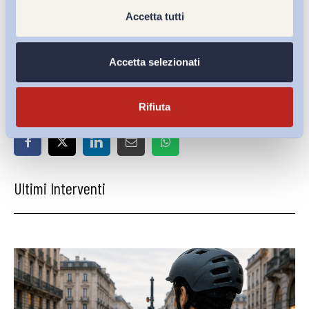
Accetta tutti
ADAPT Junior Fellow
X
@MCFilipozzi
Accetta selezionati
Rifiuta
Condividi su:
Ultimi Interventi