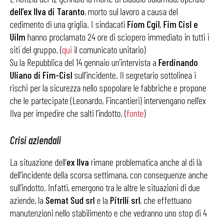
dell’ex Ilva di Taranto
, morto sul lavoro a causa del
cedimento di una griglia. I sindacati
Fiom Cgil
,
Fim Cisl e
Uilm
hanno proclamato 24 ore di sciopero immediato in tutti i
siti del gruppo. (
qui
il comunicato unitario)
Su la Repubblica del 14 gennaio un’intervista a
Ferdinando
Uliano di Fim-Cisl
sull’incidente. Il segretario sottolinea i
rischi per la sicurezza nello spopolare le fabbriche e propone
che le partecipate (Leonardo, Fincantieri) intervengano nell’ex
Ilva per impedire che salti l’indotto. (
fonte
)
Crisi aziendali
La situazione dell’
ex Ilva
rimane problematica anche al di là
dell’incidente della scorsa settimana, con conseguenze anche
sull’indotto. Infatti, emergono tra le altre le situazioni di due
aziende, la
Semat Sud srl
e la
Pitrlli srl
, che effettuano
manutenzioni nello stabilimento e che vedranno uno stop di 4