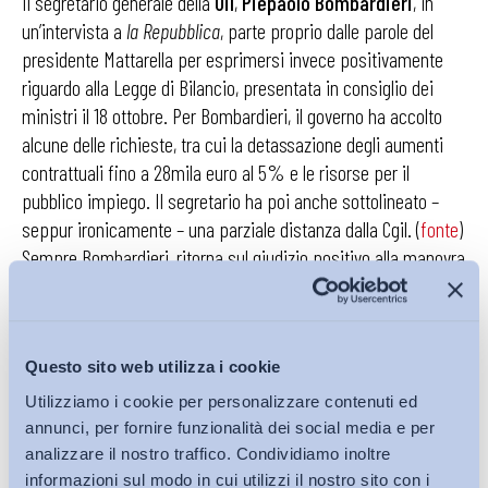
Il segretario generale della
Uil
,
Piepaolo Bombardieri
, in
un’intervista a
la Repubblica
, parte proprio dalle parole del
presidente Mattarella per esprimersi invece positivamente
riguardo alla Legge di Bilancio, presentata in consiglio dei
ministri il 18 ottobre. Per Bombardieri, il governo ha accolto
alcune delle richieste, tra cui la detassazione degli aumenti
contrattuali fino a 28mila euro al 5% e le risorse per il
pubblico impiego. Il segretario ha poi anche sottolineato –
seppur ironicamente – una parziale distanza dalla Cgil. (
fonte
)
Sempre Bombardieri, ritorna sul giudizio positivo alla manovra
e sull’allontanamento dalla Cgil anche in un’intervista a
il
Foglio
. (
fonte
)
Qualche giorno dopo, la
Segretaria generale Uil Fpl Rita
Questo sito web utilizza i cookie
Longobardi
ha invece segnalato come nelle bozze di
Utilizziamo i cookie per personalizzare contenuti ed
manovra fino a quel momento circolate non ci fosse traccia
annunci, per fornire funzionalità dei social media e per
del Fondo che prevedeva risorse aggiuntive per il rinnovo del
analizzare il nostro traffico. Condividiamo inoltre
Ccnl Funzioni Locali, contrariamente a quanto aveva
informazioni sul modo in cui utilizzi il nostro sito con i