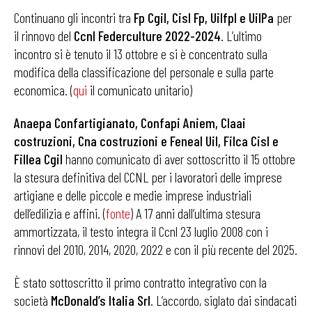
Continuano gli incontri tra
Fp Cgil, Cisl Fp, Uilfpl e UilPa
per
il rinnovo del
Ccnl Federculture 2022-2024
. L’ultimo
incontro si è tenuto il 13 ottobre e si è concentrato sulla
modifica della classificazione del personale e sulla parte
economica. (
qui
il comunicato unitario)
Anaepa Confartigianato, Confapi Aniem, Claai
costruzioni, Cna costruzioni e Feneal Uil, Filca Cisl e
Fillea Cgil
hanno comunicato di aver sottoscritto il 15 ottobre
la stesura definitiva del CCNL per i lavoratori delle imprese
artigiane e delle piccole e medie imprese industriali
dell’edilizia e affini. (
fonte
) A 17 anni dall’ultima stesura
ammortizzata, il testo integra il Ccnl 23 luglio 2008 con i
rinnovi del 2010, 2014, 2020, 2022 e con il più recente del 2025.
È stato sottoscritto il primo contratto integrativo con la
società
McDonald’s Italia Srl
. L’accordo, siglato dai sindacati