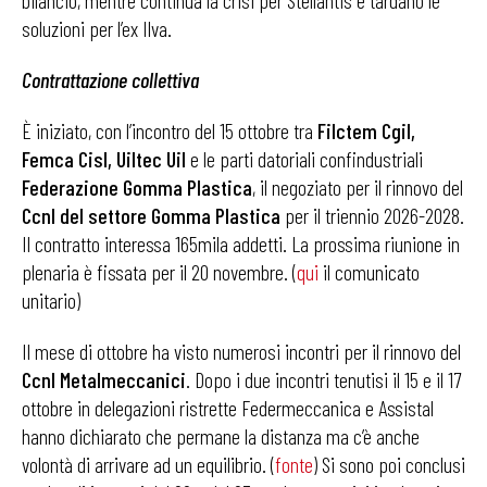
bilancio, mentre continua la crisi per Stellantis e tardano le
soluzioni per l’ex Ilva.
Contrattazione collettiva
È iniziato, con l’incontro del 15 ottobre tra
Filctem Cgil,
Femca Cisl, Uiltec Uil
e le parti datoriali confindustriali
Federazione Gomma Plastica
, il negoziato per il rinnovo del
Ccnl del settore Gomma Plastica
per il triennio 2026-2028.
Il contratto interessa 165mila addetti. La prossima riunione in
plenaria è fissata per il 20 novembre. (
qui
il comunicato
unitario)
Il mese di ottobre ha visto numerosi incontri per il rinnovo del
Ccnl Metalmeccanici
. Dopo i due incontri tenutisi il 15 e il 17
ottobre in delegazioni ristrette Federmeccanica e Assistal
hanno dichiarato che permane la distanza ma c’è anche
volontà di arrivare ad un equilibrio. (
fonte
) Si sono poi conclusi