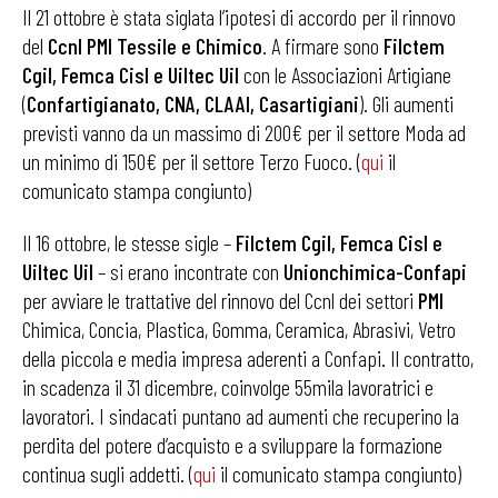
Il 21 ottobre è stata siglata l’ipotesi di accordo per il rinnovo
del
Ccnl PMI Tessile e Chimico
. A firmare sono
Filctem
Cgil, Femca Cisl e Uiltec Uil
con le Associazioni Artigiane
(
Confartigianato, CNA, CLAAI, Casartigiani
). Gli aumenti
previsti vanno da un massimo di 200€ per il settore Moda ad
un minimo di 150€ per il settore Terzo Fuoco. (
qui
il
comunicato stampa congiunto)
Il 16 ottobre, le stesse sigle –
Filctem Cgil, Femca Cisl e
Uiltec Uil
– si erano incontrate con
Unionchimica-Confapi
per avviare le trattative del rinnovo del Ccnl dei settori
PMI
Chimica, Concia, Plastica, Gomma, Ceramica, Abrasivi, Vetro
della piccola e media impresa aderenti a Confapi. Il contratto,
in scadenza il 31 dicembre, coinvolge 55mila lavoratrici e
lavoratori. I sindacati puntano ad aumenti che recuperino la
perdita del potere d’acquisto e a sviluppare la formazione
continua sugli addetti. (
qui
il comunicato stampa congiunto)