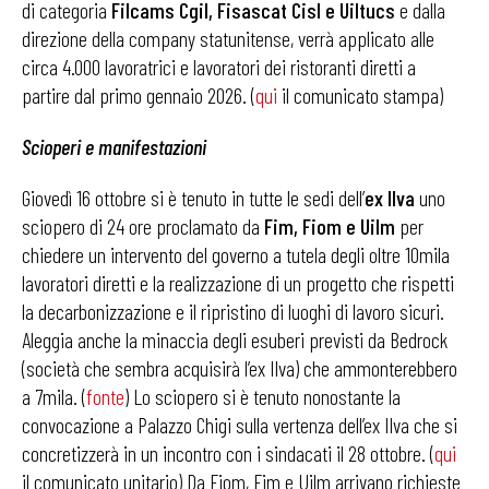
di categoria
Filcams Cgil, Fisascat Cisl e Uiltucs
e dalla
direzione della company statunitense, verrà applicato alle
circa 4.000 lavoratrici e lavoratori dei ristoranti diretti a
partire dal primo gennaio 2026. (
qui
il comunicato stampa)
Scioperi e manifestazioni
Giovedì 16 ottobre si è tenuto in tutte le sedi dell’
ex Ilva
uno
sciopero di 24 ore proclamato da
Fim, Fiom e Uilm
per
chiedere un intervento del governo a tutela degli oltre 10mila
lavoratori diretti e la realizzazione di un progetto che rispetti
la decarbonizzazione e il ripristino di luoghi di lavoro sicuri.
Aleggia anche la minaccia degli esuberi previsti da Bedrock
(società che sembra acquisirà l’ex Ilva) che ammonterebbero
a 7mila. (
fonte
) Lo sciopero si è tenuto nonostante la
convocazione a Palazzo Chigi sulla vertenza dell’ex Ilva che si
concretizzerà in un incontro con i sindacati il 28 ottobre. (
qui
il comunicato unitario) Da Fiom, Fim e Uilm arrivano richieste