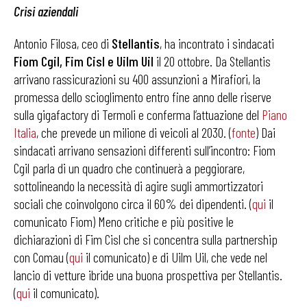
Crisi aziendali
Antonio Filosa, ceo di
Stellantis
, ha incontrato i sindacati
Fiom Cgil, Fim Cisl e Uilm Uil
il 20 ottobre. Da Stellantis
arrivano rassicurazioni su 400 assunzioni a Mirafiori, la
promessa dello scioglimento entro fine anno delle riserve
sulla gigafactory di Termoli e conferma l’attuazione del
Piano
Italia
, che prevede un milione di veicoli al 2030. (
fonte
) Dai
sindacati arrivano sensazioni differenti sull’incontro: Fiom
Cgil parla di un quadro che continuerà a peggiorare,
sottolineando la necessità di agire sugli ammortizzatori
sociali che coinvolgono circa il 60% dei dipendenti. (
qui
il
comunicato Fiom) Meno critiche e più positive le
dichiarazioni di Fim Cisl che si concentra sulla partnership
con Comau (
qui
il comunicato) e di Uilm Uil, che vede nel
lancio di vetture ibride una buona prospettiva per Stellantis.
(
qui
il comunicato).