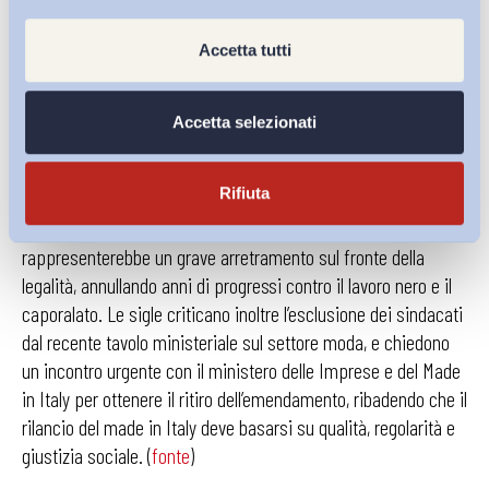
che funziona e che andrebbe esteso a livello nazionale
mantenendo la certezza del diritto. (
fonte
)
Accetta tutti
I sindacati
Filctem Cgil, Femca Cisl e Uiltec Uil
denunciano
un emendamento approvato in
Commissione Industria al
Accetta selezionati
Senato
che, nell’ambito della legge annuale per le PMI, elimina
la responsabilità delle imprese committenti per eventuali
Rifiuta
irregolarità e sfruttamento nella filiera della moda. La misura
– definita dalla Cgil uno “scudo penale per chi sfrutta” –
rappresenterebbe un grave arretramento sul fronte della
legalità, annullando anni di progressi contro il lavoro nero e il
caporalato. Le sigle criticano inoltre l’esclusione dei sindacati
dal recente tavolo ministeriale sul settore moda, e chiedono
un incontro urgente con il ministero delle Imprese e del Made
in Italy per ottenere il ritiro dell’emendamento, ribadendo che il
rilancio del made in Italy deve basarsi su qualità, regolarità e
giustizia sociale. (
fonte
)