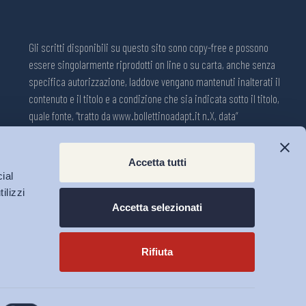
Gli scritti disponibili su questo sito sono copy-free e possono
essere singolarmente riprodotti on line o su carta, anche senza
specifica autorizzazione, laddove vengano mantenuti inalterati il
contenuto e il titolo e a condizione che sia indicata sotto il titolo,
quale fonte, “tratto da www.bollettinoadapt.it n.X, data“
Pubblicazione on line della Collana ADAPT ISSN 2240-2721
Accetta tutti
Registrazione n.1609, 11 novembre 2001, Tribunale di Modena, Italia.
ial
Direttore responsabile: Michele Tiraboschi; Direttrice ADAPT
ilizzi
University Press: Lavinia Serrani.
Accetta selezionati
Rifiuta