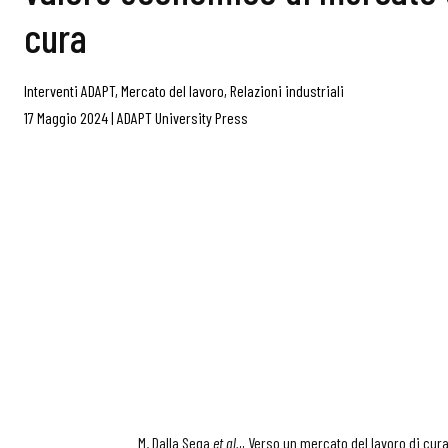
cura
Interventi ADAPT
,
Mercato del lavoro
,
Relazioni industriali
17 Maggio 2024
|
ADAPT University Press
M. Dalla Sega
et al.
,, Verso un mercato del lavoro di cur