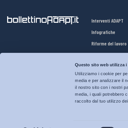
Interventi ADAPT
Infografiche
Riforme del lavoro
Mercato del lavoro
Questo sito web utilizza i
Relazioni industria
Utilizziamo i cookie per pe
Salute e sicurezza
media e per analizzare il n
il nostro sito con i nostri 
Welfare
media, i quali potrebbero c
raccolto dal tuo utilizzo dei
Selezione