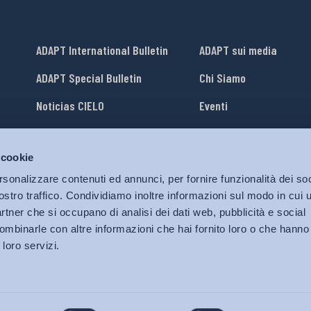
ADAPT International Bulletin
ADAPT sui media
ADAPT Special Bulletin
Chi Siamo
Noticias CIELO
Eventi
Lavora con Noi
 cookie
li
ADAPT University Press
rsonalizzare contenuti ed annunci, per fornire funzionalità dei soc
ostro traffico. Condividiamo inoltre informazioni sul modo in cui ut
partner che si occupano di analisi dei dati web, pubblicità e social
ombinarle con altre informazioni che hai fornito loro o che hanno
 loro servizi.
© 2026 Bollettino Adapt.
Tutti i diritti riservati.
Privacy policy
|
Cookies Policy