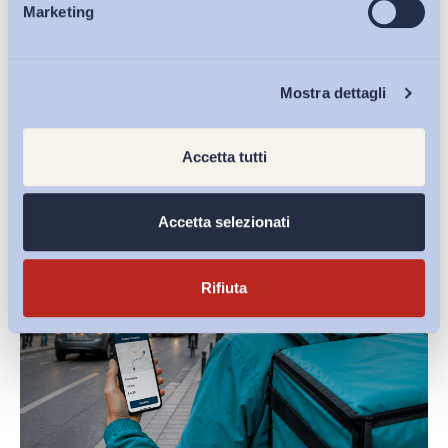
Marketing
Eventi
Chi Siamo
Ultimi Interventi
Mostra dettagli
Accetta tutti
Accetta selezionati
Rifiuta