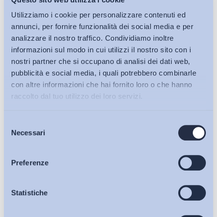
Utilizziamo i cookie per personalizzare contenuti ed
annunci, per fornire funzionalità dei social media e per
Federica Capponi
analizzare il nostro traffico. Condividiamo inoltre
informazioni sul modo in cui utilizzi il nostro sito con i
Scuola di dottorato in Formazione della persona e mercato del
nostri partner che si occupano di analisi dei dati web,
lavoro
pubblicità e social media, i quali potrebbero combinarle
con altre informazioni che hai fornito loro o che hanno
Università degli Studi di Bergamo
raccolto dal tuo utilizzo dei loro servizi.
@FedericaCapponi
Selezione
Bollettini ADAPT
Necessari
del
consenso
Articoli
Preferenze
Scarica il
PDF
Osservatori
Statistiche
Condividi su: