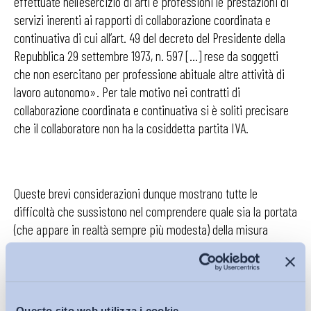
effettuate nell’esercizio di arti e professioni le prestazioni di
servizi inerenti ai rapporti di collaborazione coordinata e
continuativa di cui all’art. 49 del decreto del Presidente della
Repubblica 29 settembre 1973, n. 597 […] rese da soggetti
che non esercitano per professione abituale altre attività di
lavoro autonomo». Per tale motivo nei contratti di
collaborazione coordinata e continuativa si è soliti precisare
che il collaboratore non ha la cosiddetta partita IVA.
Queste brevi considerazioni dunque mostrano tutte le
difficoltà che sussistono nel comprendere quale sia la portata
(che appare in realtà sempre più modesta) della misura
sull’equo compenso recentemente varata in Parlamento e
rispetto alla quale il Legislatore dovrà essere in grado di
fornire chiarimenti per agevolare chi dovrà darne attuazione
all’atto pratico.
Questo sito web utilizza i cookie