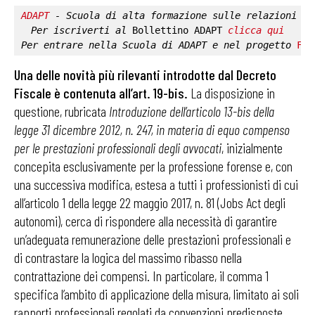
ADAPT
 - Scuola di alta formazione sulle relazioni in
Per iscriverti al 
Bollettino ADAPT
clicca qui
Per entrare nella 
Scuola di ADAPT
 e nel progetto 
Fab
Una delle novità più rilevanti introdotte dal Decreto
Fiscale è contenuta all’art. 19-bis.
La disposizione in
questione, rubricata
Introduzione dell’articolo 13-bis della
legge 31 dicembre 2012, n. 247, in materia di equo compenso
per le prestazioni professionali degli avvocati
, inizialmente
concepita esclusivamente per la professione forense e, con
una successiva modifica, estesa a tutti i professionisti di cui
all’articolo 1 della legge 22 maggio 2017, n. 81 (Jobs Act degli
autonomi), cerca di rispondere alla necessità di garantire
un’adeguata remunerazione delle prestazioni professionali e
di contrastare la logica del massimo ribasso nella
contrattazione dei compensi. In particolare, il comma 1
specifica l’ambito di applicazione della misura, limitato ai soli
rapporti professionali regolati da convenzioni predisposte