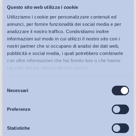
eventualmente fornita prova in giudizio.
Questo sito web utilizza i cookie
Utilizziamo i cookie per personalizzare contenuti ed
annunci, per fornire funzionalità dei social media e per
Chiara Dazzi
analizzare il nostro traffico. Condividiamo inoltre
Scuola di dottorato in Formazione della persona e mercato del
informazioni sul modo in cui utilizzi il nostro sito con i
nostri partner che si occupano di analisi dei dati web,
lavoro
pubblicità e social media, i quali potrebbero combinarle
Università degli Studi di Bergamo
con altre informazioni che hai fornito loro o che hanno
raccolto dal tuo utilizzo dei loro servizi.
@chiara_dazzi
Selezione
Bollettini ADAPT
Necessari
del
consenso
Scarica il
PDF
Articoli
Preferenze
Osservatori
Statistiche