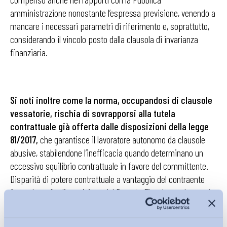
amministrazione nonostante l’espressa previsione, venendo a
mancare i necessari parametri di riferimento e, soprattutto,
considerando il vincolo posto dalla clausola di invarianza
finanziaria.
Si noti inoltre come la norma, occupandosi di clausole
vessatorie, rischia di sovrapporsi alla tutela
contrattuale già offerta dalle disposizioni della legge
81/2017,
che garantisce il lavoratore autonomo da clausole
abusive, stabilendone l’inefficacia quando determinano un
eccessivo squilibrio contrattuale in favore del committente.
Disparità di potere contrattuale a vantaggio del contraente
forte che nella disposizione del Decreto Fiscale sembra però
superabile (salvi i casi espressamente indicati) attraverso
una specifica trattativa e approvazione, di cui deve essere