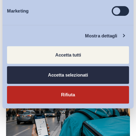
Condividi su:
Marketing
Eventi
Chi Siamo
Mostra dettagli
Ultimi Interventi
Accetta tutti
Accetta selezionati
Rifiuta