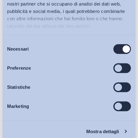
nostri partner che si occupano di analisi dei dati web,
pubblicità e social media, i quali potrebbero combinarle
con altre informazioni che hai fornito loro o che hanno
raccolto dal tuo utilizzo dei loro servizi.
Selezione
Bollettini ADAPT
Necessari
del
consenso
Articoli
Preferenze
Lavoro mediante piattaforma digitale: uno schema di
Osservatori
Statistiche
decreto carente sul...
di
Giada Benincasa
Marketing
Eventi
27 Luglio 2026
Chi Siamo
Mostra dettagli