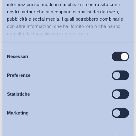
informazioni sul modo in cui utilizzi il nostro sito con i
nostri partner che si occupano di analisi dei dati web,
pubblicità e social media, i quali potrebbero combinarle
con altre informazioni che hai fornito loro o che hanno
raccolto dal tuo utilizzo dei loro servizi.
Selezione
Bollettini ADAPT
Necessari
del
consenso
Articoli
Preferenze
Ho letto e Accetto il trattamento dei dati personali descritti
sulla pagina della
Privacy Policy
Osservatori
Statistiche
Iscriviti
Marketing
Eventi
Chi Siamo