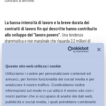
contratti a termine.
La bassa intensità di lavoro e la breve durata dei
contratti di lavoro fin qui descritte hanno contribuito
allo sviluppo del “lavoro povero”
. Una tendenza
drammatica e non marginale che riguarda 2,2 milioni di
famiglie, che si trovano a rischio povertà nonostante almeno
un componente sia occupato. Se in una famiglia è presente
un solo percettore di reddito, occupato solo per alcuni mesi
dell’anno e con un orario ridotto, è facile capire come la
Questo sito web utilizza i cookie
famiglia in questione sia esposta al rischio di povertà e come
Utilizziamo i cookie per personalizzare contenuti ed
lavoro povero e povertà, sebbene non perfettamente
annunci, per fornire funzionalità dei social media e per
sovrapponibili, siano concetti tra loro collegati. Ma il
analizzare il nostro traffico. Condividiamo inoltre
fenomeno dei cosiddetti
working poors
riguarda anche i salari
informazioni sul modo in cui utilizzi il nostro sito con i
orari, dato che, si legge nel Rapporto, “in alcuni casi risultano
nostri partner che si occupano di analisi dei dati web,
inferiori ai minimi contrattuali dei livelli di inquadramento più
pubblicità e social media, i quali potrebbero combinarle