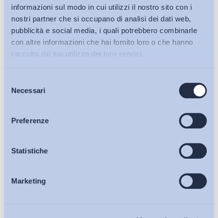
informazioni sul modo in cui utilizzi il nostro sito con i
nostri partner che si occupano di analisi dei dati web,
pubblicità e social media, i quali potrebbero combinarle
con altre informazioni che hai fornito loro o che hanno
raccolto dal tuo utilizzo dei loro servizi.
Selezione
Bollettini ADAPT
Necessari
del
consenso
Articoli
Preferenze
Ho letto e Accetto il trattamento dei dati personali descritti
sulla pagina della
Privacy Policy
Osservatori
Statistiche
Iscriviti
Marketing
Eventi
Chi Siamo