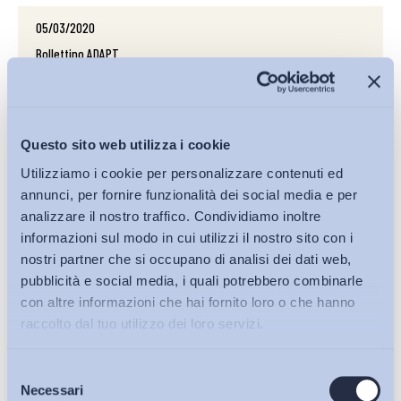
05/03/2020
Bollettino ADAPT
Ancora sulle proposte di legge sul mobbing in
discussione alla Commissione Lavoro della Camera dei
Deputati
Questo sito web utilizza i cookie
Salute e sicurezza
Utilizziamo i cookie per personalizzare contenuti ed
LINK
annunci, per fornire funzionalità dei social media e per
analizzare il nostro traffico. Condividiamo inoltre
informazioni sul modo in cui utilizzi il nostro sito con i
nostri partner che si occupano di analisi dei dati web,
27/02/2020
pubblicità e social media, i quali potrebbero combinarle
Bollettino ADAPT
con altre informazioni che hai fornito loro o che hanno
Coronavirus: la gestione del rischio di contagio nei
raccolto dal tuo utilizzo dei loro servizi.
luoghi di lavoro
Salute e sicurezza
Selezione
Bollettini ADAPT
Necessari
del