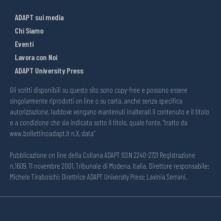
ADAPT sui media
Chi Siamo
Eventi
Lavora con Noi
ADAPT University Press
Gli scritti disponibili su questo sito sono copy-free e possono essere
singolarmente riprodotti on line o su carta, anche senza specifica
autorizzazione, laddove vengano mantenuti inalterati il contenuto e il titolo
e a condizione che sia indicata sotto il titolo, quale fonte, “tratto da
www.bollettinoadapt.it n.X, data“
Pubblicazione on line della Collana ADAPT ISSN 2240-2721 Registrazione
n.1609, 11 novembre 2001, Tribunale di Modena, Italia. Direttore responsabile:
Michele Tiraboschi; Direttrice ADAPT University Press: Lavinia Serrani.