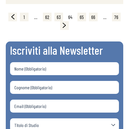
1
…
62
63
64
65
66
…
76
Iscriviti alla Newsletter