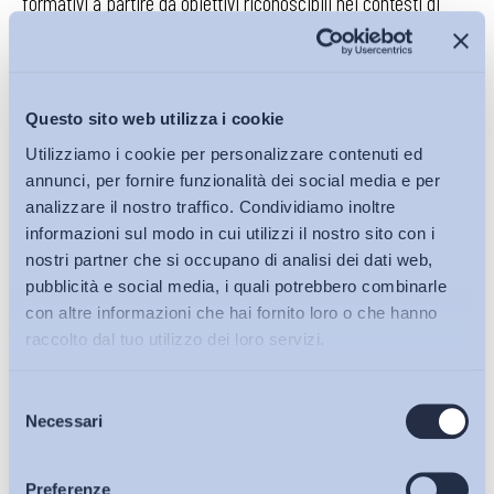
formativi a partire da obiettivi riconoscibili nei contesti di
lavoro e significativi per la persona; definire risultati attesi
non come formule standardizzate, ma come capacità
effettivamente osservabili; predisporre modalità di
valutazione coerenti con ciò che si dichiara di voler formare;
Questo sito web utilizza i cookie
produrre evidenze comprensibili anche fuori dal contesto
Utilizziamo i cookie per personalizzare contenuti ed
amministrativo che le ha generate.
Su questo fronte la
annunci, per fornire funzionalità dei social media e per
contrattazione collettiva rappresenta un presidio
analizzare il nostro traffico. Condividiamo inoltre
decisivo, quale istituzione chiamata a definire i
informazioni sul modo in cui utilizzi il nostro sito con i
mestieri e renderli riconoscibili, e che però non ha
nostri partner che si occupano di analisi dei dati web,
ancora alcuna connessione con i sistemi finora
pubblicità e social media, i quali potrebbero combinarle
con altre informazioni che hai fornito loro o che hanno
menzionati. Più in generale il ruolo delle parti sociali,
raccolto dal tuo utilizzo dei loro servizi.
storicamente marginale nel sistema nazionale di
certificazione delle competenze, torna oggi centrale
Selezione
per vivificare e promuovere un governo sociale delle
Bollettini ADAPT
Necessari
del
competenze, evitando riduzioni tecnicistico-
consenso
amministrative.
Articoli
Preferenze