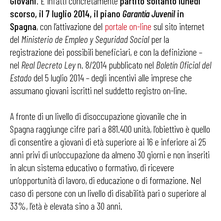
Giovani
. È infatti concretamente
partito soltanto lunedì
scorso, il 7 luglio 2014, il piano
Garantía Juvenil
in
Spagna
, con l’attivazione del
portale on-line
sul sito internet
del
Ministerio de Empleo y Seguridad Social
per la
registrazione dei possibili beneficiari, e con la definizione –
nel
Real Decreto Ley
n. 8/2014 pubblicato nel
Boletín Oficial del
Estado
del 5 luglio 2014 – degli incentivi alle imprese che
assumano giovani iscritti nel suddetto registro on-line.
A fronte di un livello di disoccupazione giovanile che in
Spagna raggiunge cifre pari a 881.400 unità, l’obiettivo è quello
di consentire a giovani di età superiore ai 16 e inferiore ai 25
anni privi di un’occupazione da almeno 30 giorni e non inseriti
in alcun sistema educativo o formativo, di ricevere
un’opportunità di lavoro, di educazione o di formazione. Nel
caso di persone con un livello di disabilità pari o superiore al
33%, l’età è elevata sino a 30 anni.