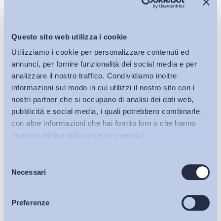
Scarica il pdf
Questo sito web utilizza i cookie
Utilizziamo i cookie per personalizzare contenuti ed
Condividi su:
annunci, per fornire funzionalità dei social media e per
analizzare il nostro traffico. Condividiamo inoltre
informazioni sul modo in cui utilizzi il nostro sito con i
nostri partner che si occupano di analisi dei dati web,
pubblicità e social media, i quali potrebbero combinarle
Ultimi Interventi
con altre informazioni che hai fornito loro o che hanno
raccolto dal tuo utilizzo dei loro servizi.
Selezione
Bollettini ADAPT
Necessari
del
consenso
Articoli
Preferenze