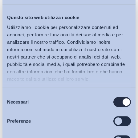
nell’ambito di una politica pubblica di sostegno
economico e di promozione della qualità del lavoro
, è
Questo sito web utilizza i cookie
sempre ammessa la scelta di introdurre una condizionalità
Utilizziamo i cookie per personalizzare contenuti ed
selettiva:
l’accesso a benefici pubblici o la
annunci, per fornire funzionalità dei social media e per
partecipazione a un mercato regolato dalla spesa
analizzare il nostro traffico. Condividiamo inoltre
pubblica può cioè essere legittimamente collegato al
informazioni sul modo in cui utilizzi il nostro sito con i
rispetto di contratti collettivi stipulati da
nostri partner che si occupano di analisi dei dati web,
organizzazioni effettivamente rappresentative e
pubblicità e social media, i quali potrebbero combinarle
idonei a garantire trattamenti adeguati
. Il parallelismo
con altre informazioni che hai fornito loro o che hanno
con il Codice dei contratti pubblici è evidente. Anche
raccolto dal tuo utilizzo dei loro servizi.
nell’articolo 11 il contratto collettivo non rileva come fatto
privato, ma come parametro pubblico di tutela del lavoro e di
Selezione
Bollettini ADAPT
Necessari
ordinato funzionamento del mercato.
del
consenso
Le sentenze del Tar di Trento non chiudono certo il dibattito
Articoli
Preferenze
sulla rappresentatività ma aiutano a collocarlo sul terreno
corretto.
Il problema (almeno per chi non ritenga utile