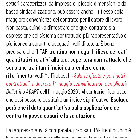
settori caratterizzati da imprese di piccole dimensioni e da
bassa sindacalizzazione, può essere anche il riflesso della
maggiore convenienza del contratto per il datore di lavoro.
Non basta, quindi, a dimostrare che quel contratto sia
espressione del sistema contrattuale più rappresentativo e
più idoneo a garantire adeguati livelli di tutela. È bene
precisare che
il TAR trentino non nega il rilievo dei dati
quantitativi relativi alla c.d. copertura contrattuale che
sono uno tra i tanti indici da prendere come
riferimento
(vedi M. Tiraboschi,
Salario giusto e perimetri
contrattuali: il decreto 1° maggio semplifica, non complica
, in
Bollettino ADAPT
dell’11 maggio 2026). Al contrario, riconosce
che essi possono costituire un indice significativo.
Esclude
però che il dato quantitativo sulla applicazione del
contratto possa esaurire la valutazione
.
La rappresentatività comparata, precisa il TAR trentino, non è
la somma meccanica delle applicazioni dichiarate attraverso