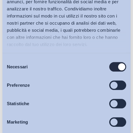
annunci, per fornire funzionalità dei social media e per
analizzare il nostro traffico. Condividiamo inoltre
informazioni sul modo in cui utilizzi il nostro sito con i
nostri partner che si occupano di analisi dei dati web,
pubblicità e social media, i quali potrebbero combinarle
con altre informazioni che hai fornito loro o che hanno
raccolto dal tuo utilizzo dei loro servizi.
Selezione
Bollettini ADAPT
Necessari
del
consenso
Articoli
Preferenze
Ho letto e Accetto il trattamento dei dati personali descritti
Osservatori
Statistiche
sulla pagina della
Privacy Policy
Iscriviti
Marketing
Eventi