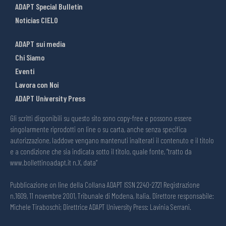
ADAPT Special Bulletin
Noticias CIELO
ADAPT sui media
Chi Siamo
Eventi
Lavora con Noi
ADAPT University Press
Gli scritti disponibili su questo sito sono copy-free e possono essere
singolarmente riprodotti on line o su carta, anche senza specifica
autorizzazione, laddove vengano mantenuti inalterati il contenuto e il titolo
e a condizione che sia indicata sotto il titolo, quale fonte, “tratto da
www.bollettinoadapt.it n.X, data“
Pubblicazione on line della Collana ADAPT ISSN 2240-2721 Registrazione
n.1609, 11 novembre 2001, Tribunale di Modena, Italia. Direttore responsabile:
Michele Tiraboschi; Direttrice ADAPT University Press: Lavinia Serrani.