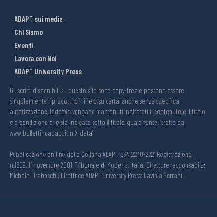
ADAPT sui media
Chi Siamo
Eventi
Lavora con Noi
ADAPT University Press
Gli scritti disponibili su questo sito sono copy-free e possono essere
singolarmente riprodotti on line o su carta, anche senza specifica
autorizzazione, laddove vengano mantenuti inalterati il contenuto e il titolo
e a condizione che sia indicata sotto il titolo, quale fonte, “tratto da
www.bollettinoadapt.it n.X, data“
Pubblicazione on line della Collana ADAPT ISSN 2240-2721 Registrazione
n.1609, 11 novembre 2001, Tribunale di Modena, Italia. Direttore responsabile:
Michele Tiraboschi; Direttrice ADAPT University Press: Lavinia Serrani.