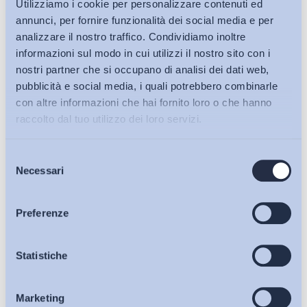
Utilizziamo i cookie per personalizzare contenuti ed
annunci, per fornire funzionalità dei social media e per
analizzare il nostro traffico. Condividiamo inoltre
informazioni sul modo in cui utilizzi il nostro sito con i
nostri partner che si occupano di analisi dei dati web,
pubblicità e social media, i quali potrebbero combinarle
con altre informazioni che hai fornito loro o che hanno
raccolto dal tuo utilizzo dei loro servizi.
Selezione
Bollettini ADAPT
Necessari
del
consenso
Articoli
Preferenze
Osservatori
Statistiche
Ho letto e Accetto il trattamento dei dati personali descritti
sulla pagina della
Privacy Policy
Marketing
Eventi